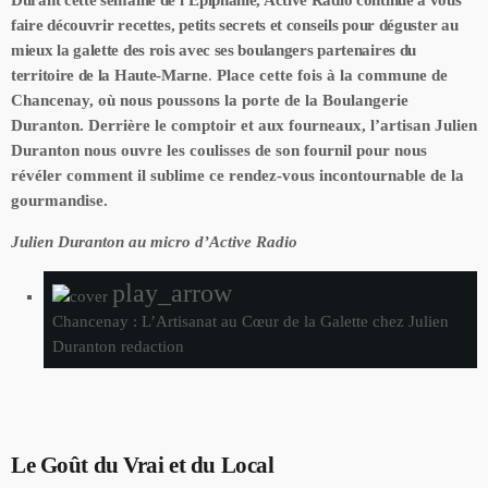
Durant cette semaine de l’Épiphanie, Active Radio continue à vous
faire découvrir recettes, petits secrets et conseils pour déguster au
mieux la galette des rois avec ses boulangers partenaires du
territoire de la Haute-Marne
.
Place cette fois à la commune de
Chancenay, où nous poussons la porte de la Boulangerie
Duranton. Derrière le comptoir et aux fourneaux, l’artisan Julien
Duranton nous ouvre les coulisses de son fournil pour nous
révéler comment il sublime ce rendez-vous incontournable de la
gourmandise.
Julien Duranton au micro d’Active Radio
play_arrow
Chancenay : L’Artisanat au Cœur de la Galette chez Julien
Duranton
redaction
Le Goût du Vrai et du Local