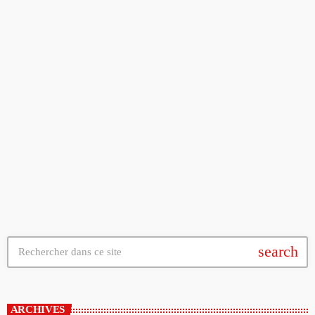
ACTUALITÉ
Chaumont Plage se poursuit jusqu’au 16 août
today
31/07/2026
search
ARCHIVES