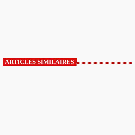
Breuvannes-en-Bassigny où se trouve sa première boulangerie "La
Ronde des pains", un fidèle de la galette des rois traditionnelle. Sa
seconde boulangerie se situe à Montigny-le-Roi (Val-de-Meuse).
Entretien […]
today
08/01/2026
ARTICLES SIMILAIRES
insert_link