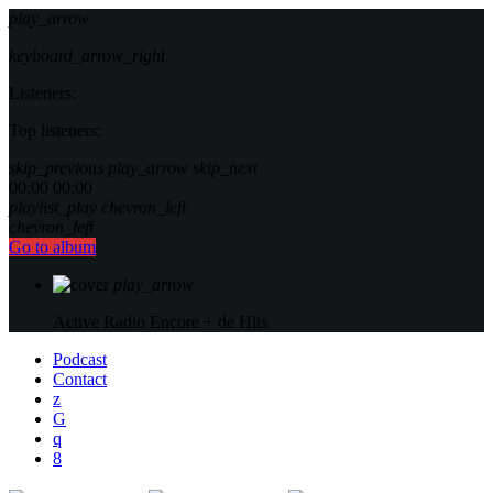
play_arrow
keyboard_arrow_right
Listeners:
Top listeners:
skip_previous
play_arrow
skip_next
00:00
00:00
playlist_play
chevron_left
chevron_left
Go to album
play_arrow
Active Radio
Encore + de Hits
Podcast
Contact