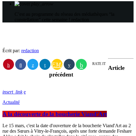
play_arrow
C’est au programme du réseau des médiathèques “la
constellation” cette semaine !
redaction
Écrit par:
redaction
EMAIL
RATE IT
Article
précédent
insert_link
Actualité
A la découverte de la boucherie Viand’Art
Le 15 mars, c'est la date d'ouverture de la boucherie Viand'Art au 2
rue des Sœurs à Vitry-le-François, après une forte demande Feshare