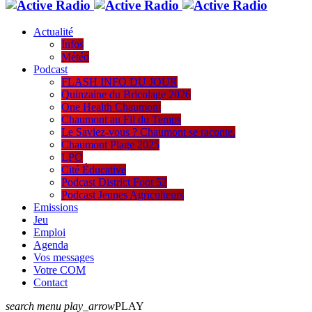
Actualité
Infos
Météo
Podcast
FLASH INFO DU JOUR
Quinzaine du Bricolage 2026
One Health Chaumont
Chaumont au Fil du Temps
Le Saviez-vous ? Chaumont se raconte.
Chaumont Plage 2025
LPO
Cité Éducative
Podcast District Foot 52
Podcast Jeunes Agriculteurs
Emissions
Jeu
Emploi
Agenda
Vos messages
Votre COM
Contact
search
menu
play_arrow
PLAY