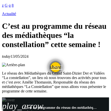
Actualité
C’est au programme du réseau
des médiathèques “la
constellation” cette semaine !
today
13/05/2024
email
share
Le réseau des Médiathèques du Grand Saint-Dizier Der et Vallées
“La constellation”, un lieu où nous trouvons des activités pour tous
et c’est avec Amélie Thomassin, Responsable du réseau des
médiathèques “La Constellation” que nous allons vous présenter le
programme de cette semaine.
play_arrow
C’est au programme du réseau des médiathèques “la constellation” cette semaine !