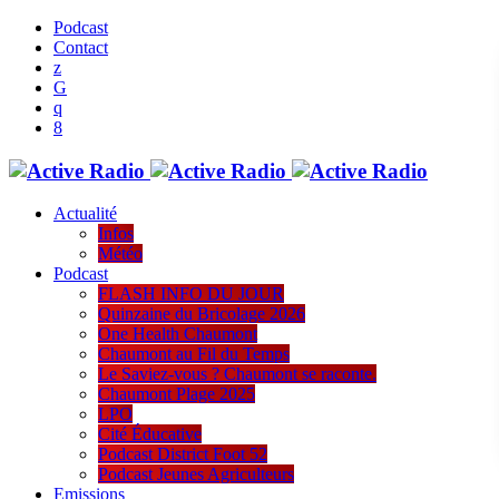
Podcast
Contact
Actualité
Infos
Météo
Podcast
FLASH INFO DU JOUR
Quinzaine du Bricolage 2026
One Health Chaumont
Chaumont au Fil du Temps
Le Saviez-vous ? Chaumont se raconte.
Chaumont Plage 2025
LPO
Cité Éducative
Podcast District Foot 52
Podcast Jeunes Agriculteurs
Emissions