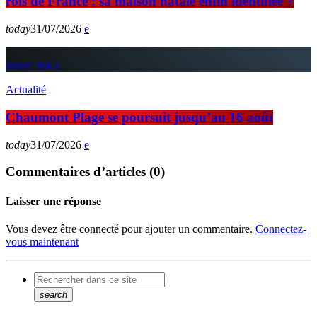
rois de France : sa maison natale enfin identifiée ?
today
31/07/2026
insert_link
Actualité
Chaumont Plage se poursuit jusqu’au 16 août
today
31/07/2026
Commentaires d’articles (0)
Laisser une réponse
Vous devez être connecté pour ajouter un commentaire.
Connectez-
vous maintenant
search