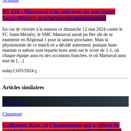
Actualité
R1 J24 : Marnaval s’en sort avec un nul contre
Saint-Méziéry, et n’est pas totalement sauvé
En cas de victoire à la maison ce dimanche 12 mai 2024 contre le
FC Saint-Méziéry, le SMC Marnaval aurait pu être sûr de se
maintenir en Régional 1 pour la saison prochaine. Mais la
physionomie de ce match en a décidé autrement, puisque haut-
marnais et aubois sont repartis bons amis sur le score de 1-1, où
chaque équipe aura eu des occasions franches, et où Marnaval aura
tout de […]
today
13/05/2024
Articles similaires
insert_link
Chaumont
Guillaume Rose, ce Chaumontais qui a côtoyé les