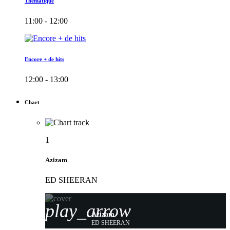
Thématique
11:00 - 12:00
Encore + de hits
12:00 - 13:00
Chart
1
Azizam
ED SHEERAN
play_arrow
Azizam
ED SHEERAN