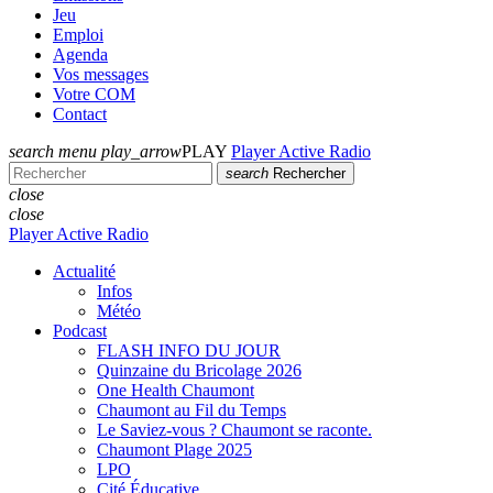
Jeu
Emploi
Agenda
Vos messages
Votre COM
Contact
search
menu
play_arrow
PLAY
Player Active Radio
search
Rechercher
close
close
Player Active Radio
Actualité
Infos
Météo
Podcast
FLASH INFO DU JOUR
Quinzaine du Bricolage 2026
One Health Chaumont
Chaumont au Fil du Temps
Le Saviez-vous ? Chaumont se raconte.
Chaumont Plage 2025
LPO
Cité Éducative