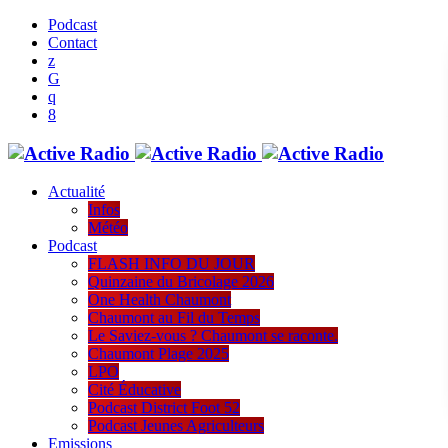
Podcast
Contact
Actualité
Infos
Météo
Podcast
FLASH INFO DU JOUR
Quinzaine du Bricolage 2026
One Health Chaumont
Chaumont au Fil du Temps
Le Saviez-vous ? Chaumont se raconte.
Chaumont Plage 2025
LPO
Cité Éducative
Podcast District Foot 52
Podcast Jeunes Agriculteurs
Emissions