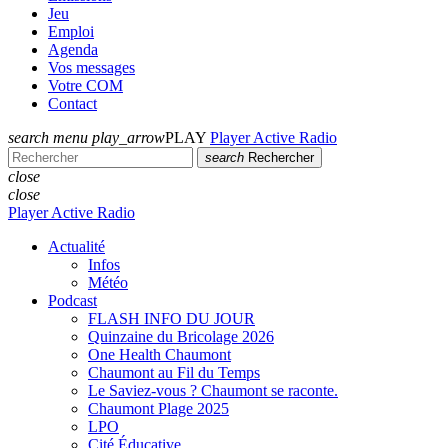
Jeu
Emploi
Agenda
Vos messages
Votre COM
Contact
search
menu
play_arrow
PLAY
Player Active Radio
search
Rechercher
close
close
Player Active Radio
Actualité
Infos
Météo
Podcast
FLASH INFO DU JOUR
Quinzaine du Bricolage 2026
One Health Chaumont
Chaumont au Fil du Temps
Le Saviez-vous ? Chaumont se raconte.
Chaumont Plage 2025
LPO
Cité Éducative