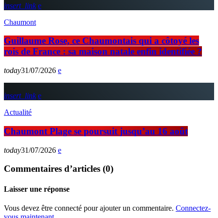
insert_link
Chaumont
Guillaume Rose, ce Chaumontais qui a côtoyé les
rois de France : sa maison natale enfin identifiée ?
today
31/07/2026
insert_link
Actualité
Chaumont Plage se poursuit jusqu’au 16 août
today
31/07/2026
Commentaires d’articles (0)
Laisser une réponse
Vous devez être connecté pour ajouter un commentaire.
Connectez-
vous maintenant