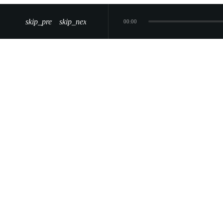
skip_previous
skip_next
00:00