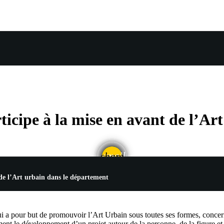
ticipe à la mise en avant de l’A
email
share
 de l’Art urbain dans le département
 a pour but de promouvoir l’Art Urbain sous toutes ses formes, concernan
nt le développement d’un projet autour de la personne, de la figure et 