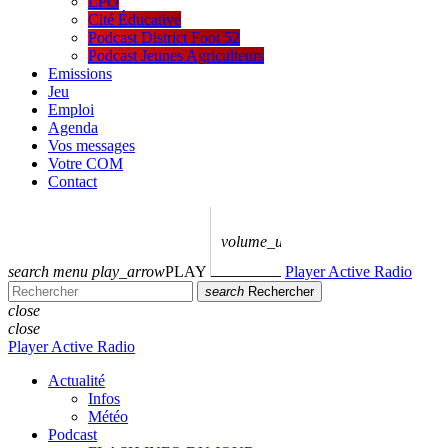
LPO
Cité Éducative
Podcast District Foot 52
Podcast Jeunes Agriculteurs
Emissions
Jeu
Emploi
Agenda
Vos messages
Votre COM
Contact
volume_up
search
menu
play_arrow
PLAY
Player Active Radio
search
Rechercher
close
close
Player Active Radio
Actualité
Infos
Météo
Podcast