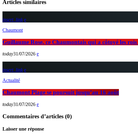
Articles similaires
insert_link
Chaumont
Guillaume Rose, ce Chaumontais qui a côtoyé les rois d
today
31/07/2026
insert_link
Actualité
Chaumont Plage se poursuit jusqu’au 16 août
today
31/07/2026
Commentaires d’articles (0)
Laisser une réponse