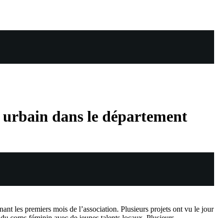
rt urbain dans le département
t les premiers mois de l’association. Plusieurs projets ont vu le jour
du corps féminin avec de jeunes talents locaux. Plusieurs