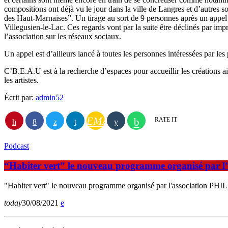
compositions ont déjà vu le jour dans la ville de Langres et d’autres s
des Haut-Marnaises”. Un tirage au sort de 9 personnes après un appel à
Villegusien-le-Lac. Ces regards vont par la suite être déclinés par imp
l’association sur les réseaux sociaux.
Un appel est d’ailleurs lancé à toutes les personnes intéressées par les p
C’B.E.A.U est à la recherche d’espaces pour accueillir les créations a
les artistes.
Écrit par:
admin52
EMAIL
RATE IT
Podcast
“Habiter vert” le nouveau programme organisé par l
"Habiter vert" le nouveau programme organisé par l'association PHI
today
30/08/2021