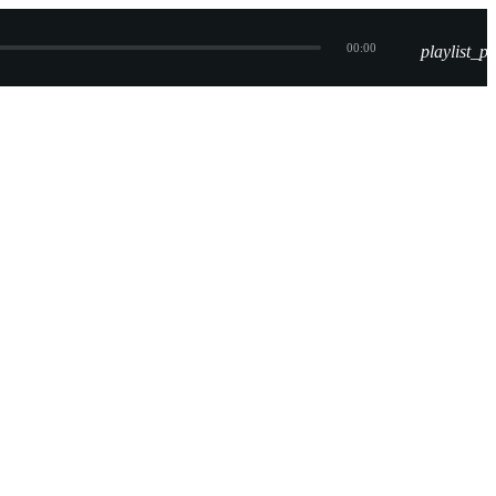
00:00
playlist_pl