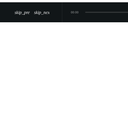
skip_previous
skip_next
00:00