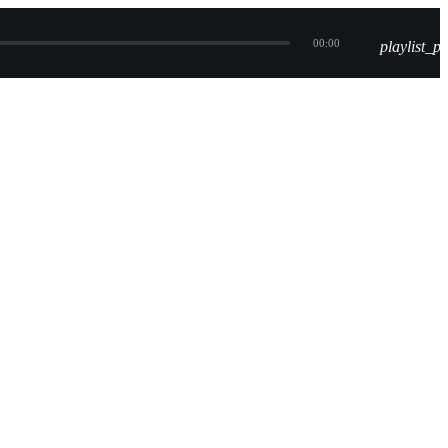
00:00
playlist_pl