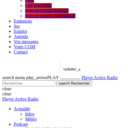
LPO
Cité Éducative
Podcast District Foot 52
Podcast Jeunes Agriculteurs
Emissions
Jeu
Emploi
Agenda
Vos messages
Votre COM
Contact
volume_up
search
menu
play_arrow
PLAY
Player Active Radio
search
Rechercher
close
close
Player Active Radio
Actualité
Infos
Météo
Podcast