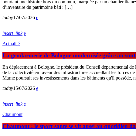
pourtant une histoire hors du commun, marquée par un chantier titanes
d’inventaire du patrimoine bâti : […]
today
17/07/2026
insert_link
Actualité
La gendarmerie de Bologne modernisée grâce au sou
En déplacement à Bologne, le président du Conseil départemental de la
de la collectivité en faveur des infrastructures accueillant les force
Marne poursuit ses investissements dans les bâtiments qu'il possède,
today
15/07/2026
insert_link
Chaumont
Chaumont : le sport-santé se vit aussi au quotidien da