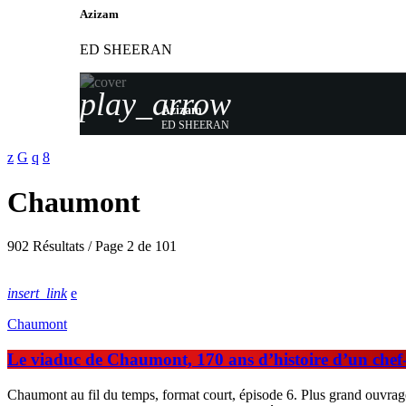
Azizam
ED SHEERAN
play_arrow
Azizam
ED SHEERAN
Chaumont
902 Résultats / Page 2 de 101
insert_link
Chaumont
Le viaduc de Chaumont, 170 ans d’histoire d’un che
Chaumont au fil du temps, format court, épisode 6. Plus grand ouvrage