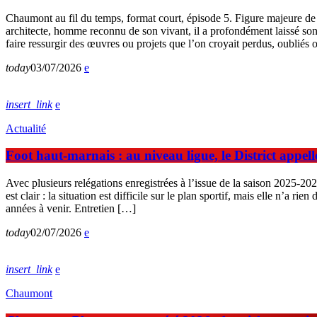
Chaumont au fil du temps, format court, épisode 5. Figure majeure de 
architecte, homme reconnu de son vivant, il a profondément laissé so
faire ressurgir des œuvres ou projets que l’on croyait perdus, oubliés
today
03/07/2026
insert_link
Actualité
Foot haut-marnais : au niveau ligue, le District appell
Avec plusieurs relégations enregistrées à l’issue de la saison 2025-20
est clair : la situation est difficile sur le plan sportif, mais elle n’a r
années à venir. Entretien […]
today
02/07/2026
insert_link
Chaumont