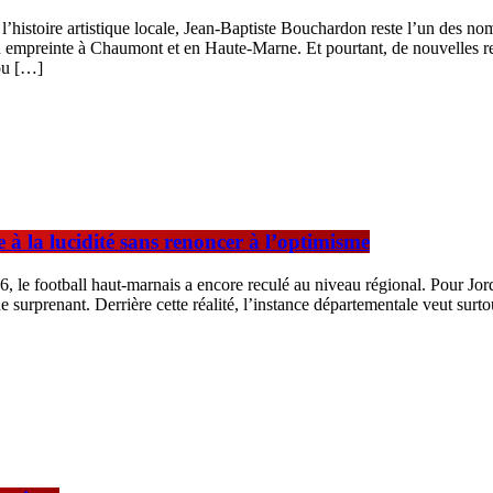
l’histoire artistique locale, Jean-Baptiste Bouchardon reste l’un des n
n empreinte à Chaumont et en Haute-Marne. Et pourtant, de nouvelles re
 ou […]
e à la lucidité sans renoncer à l’optimisme
26, le football haut-marnais a encore reculé au niveau régional. Pour Jo
ien de surprenant. Derrière cette réalité, l’instance départementale veut sur