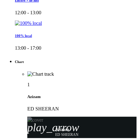
Encore + de hits
12:00 - 13:00
100% local
13:00 - 17:00
Chart
1
Azizam
ED SHEERAN
play_arrow
Azizam
ED SHEERAN