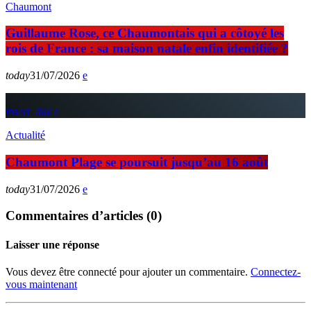
Chaumont
Guillaume Rose, ce Chaumontais qui a côtoyé les
rois de France : sa maison natale enfin identifiée ?
today
31/07/2026
insert_link
Actualité
Chaumont Plage se poursuit jusqu’au 16 août
today
31/07/2026
Commentaires d’articles (0)
Laisser une réponse
Vous devez être connecté pour ajouter un commentaire.
Connectez-
vous maintenant