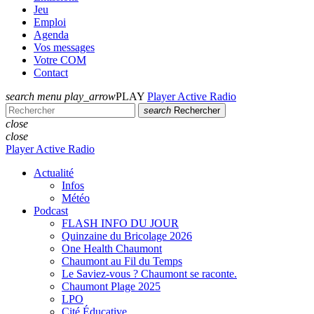
Jeu
Emploi
Agenda
Vos messages
Votre COM
Contact
search
menu
play_arrow
PLAY
Player Active Radio
search
Rechercher
close
close
Player Active Radio
Actualité
Infos
Météo
Podcast
FLASH INFO DU JOUR
Quinzaine du Bricolage 2026
One Health Chaumont
Chaumont au Fil du Temps
Le Saviez-vous ? Chaumont se raconte.
Chaumont Plage 2025
LPO
Cité Éducative