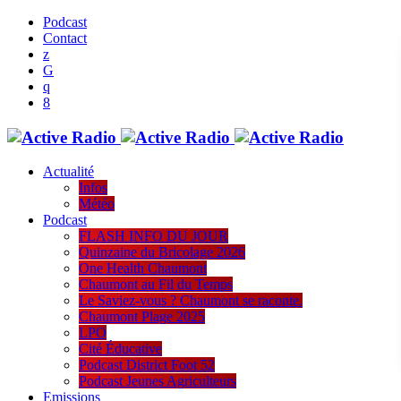
Podcast
Contact
Actualité
Infos
Météo
Podcast
FLASH INFO DU JOUR
Quinzaine du Bricolage 2026
One Health Chaumont
Chaumont au Fil du Temps
Le Saviez-vous ? Chaumont se raconte.
Chaumont Plage 2025
LPO
Cité Éducative
Podcast District Foot 52
Podcast Jeunes Agriculteurs
Emissions