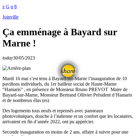
Joinville
Ça emménage à Bayard sur
Marne !
today
30/05/2023
email
share
Mardi 16 mai s’est tenu à Bayard-sur-Marne l’inauguration de 10
pavillons individuels, du 1er bailleur social de Haute-Marne
“Hamaris” , en présence de Monsieur Bruno PREVOT Maire de
Bayard-sur-Marne, Monsieur Bertrand Ollivier Président d’Hamaris
et de nombreux élus (es)
Des logements tous neufs et repensés avec panneaux
photovoltaïques, douche à l’italienne et un confort que les locataires,
arrivaient en fin d’année 2022, ont pu apprécier.
Seconde inauguration en moins de 2 ans, affaire à suivre pour une