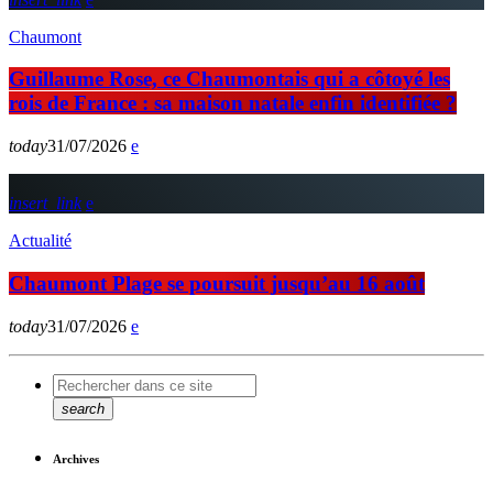
Chaumont
Guillaume Rose, ce Chaumontais qui a côtoyé les
rois de France : sa maison natale enfin identifiée ?
today
31/07/2026
insert_link
Actualité
Chaumont Plage se poursuit jusqu’au 16 août
today
31/07/2026
search
Archives