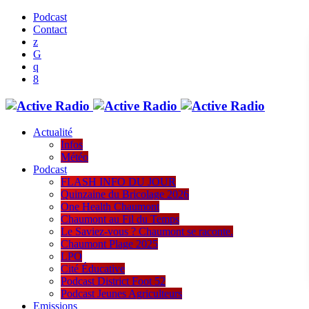
Podcast
Contact
Actualité
Infos
Météo
Podcast
FLASH INFO DU JOUR
Quinzaine du Bricolage 2026
One Health Chaumont
Chaumont au Fil du Temps
Le Saviez-vous ? Chaumont se raconte.
Chaumont Plage 2025
LPO
Cité Éducative
Podcast District Foot 52
Podcast Jeunes Agriculteurs
Emissions