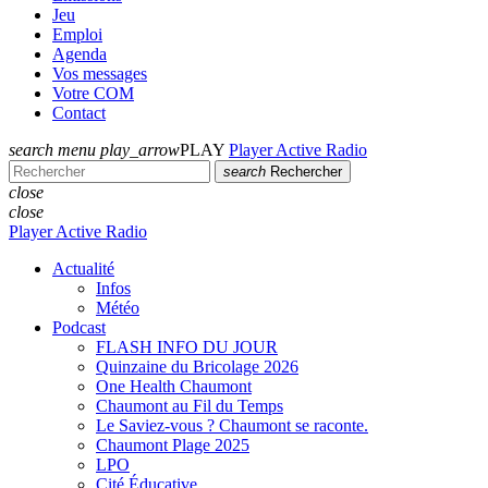
Jeu
Emploi
Agenda
Vos messages
Votre COM
Contact
search
menu
play_arrow
PLAY
Player Active Radio
search
Rechercher
close
close
Player Active Radio
Actualité
Infos
Météo
Podcast
FLASH INFO DU JOUR
Quinzaine du Bricolage 2026
One Health Chaumont
Chaumont au Fil du Temps
Le Saviez-vous ? Chaumont se raconte.
Chaumont Plage 2025
LPO
Cité Éducative