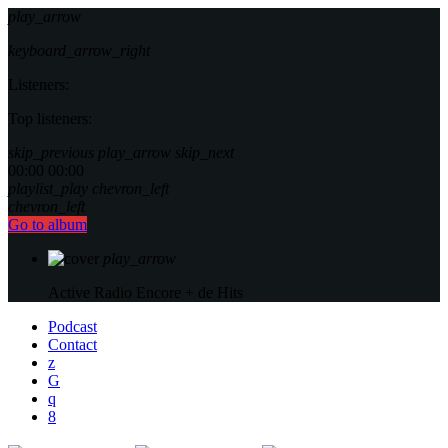
play_arrow
keyboard_arrow_right
Listeners:
Top listeners:
skip_previous
play_arrow
skip_next
00:00
00:00
playlist_play
chevron_left
chevron_left
Go to album
play_arrow
Active Radio
Encore + de Hits
Podcast
Contact