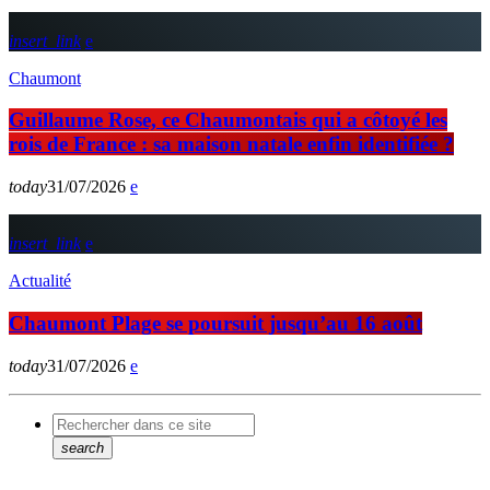
insert_link
Chaumont
Guillaume Rose, ce Chaumontais qui a côtoyé les
rois de France : sa maison natale enfin identifiée ?
today
31/07/2026
insert_link
Actualité
Chaumont Plage se poursuit jusqu’au 16 août
today
31/07/2026
search