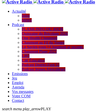
Actualité
Infos
Météo
Podcast
FLASH INFO DU JOUR
Quinzaine du Bricolage 2026
One Health Chaumont
Chaumont au Fil du Temps
Le Saviez-vous ? Chaumont se raconte.
Chaumont Plage 2025
LPO
Cité Éducative
Podcast District Foot 52
Podcast Jeunes Agriculteurs
Emissions
Jeu
Emploi
Agenda
Vos messages
Votre COM
Contact
search
menu
play_arrow
PLAY