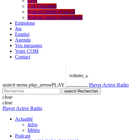
LPO
Cité Éducative
Podcast District Foot 52
Podcast Jeunes Agriculteurs
Emissions
Jeu
Emploi
Agenda
Vos messages
Votre COM
Contact
volume_up
search
menu
play_arrow
PLAY
Player Active Radio
search
Rechercher
close
close
Player Active Radio
Actualité
Infos
Météo
Podcast