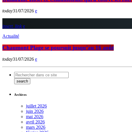
today
31/07/2026
insert_link
Actualité
Chaumont Plage se poursuit jusqu’au 16 août
today
31/07/2026
search
Archives
juillet 2026
juin 2026
mai 2026
avril 2026
mars 2026