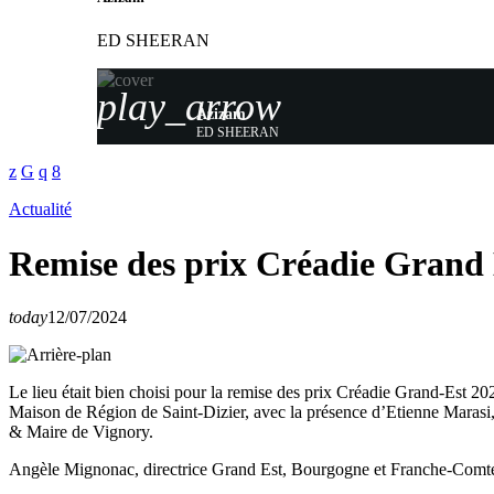
ED SHEERAN
play_arrow
Azizam
ED SHEERAN
Actualité
Remise des prix Créadie Grand 
today
12/07/2024
Le lieu était bien choisi pour la remise des prix Créadie Grand-Est 20
Maison de Région de Saint-Dizier, avec la présence d’Etienne Marasi
& Maire de Vignory.
Angèle Mignonac, directrice Grand Est, Bourgogne et Franche-Comté