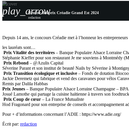
play_arrow
Remise des prix Créadie Grand Est 2024
redaction
Depuis 14 ans, le concours Créadie met à l’honneur les entrepreneurs l
les lauréats sont…
Prix Vitalité des territoires
– Banque Populaire Alsace Lorraine 
Stéphanie Kieffer pour son restaurant Je me souviens à Montmédy (
Prix Rebond
– @Azulis Capital
Séverine Parant et son institut de beauté Nails by Séverine à Monti
Prix Transition écologique et inclusive
– Fonds de dotation Bioco
Jackie Deremetz qui fabrique et vend des caravanes pour vélos Carav
Remis par Dalila Habbas
Prix Jeunes
– Banque Populaire Alsace Lorraine Champagne – BP
Josué Lamothe qui partage la cuisine haïtienne à travers son foodtr
Prix Coup de cœur
– La France Mutualiste
Hod Fragonard pour son entreprise de conseils et accompagnement a
Pour + d’informations concernant l’ADIE : https://www.adie.org/
Écrit par:
redaction