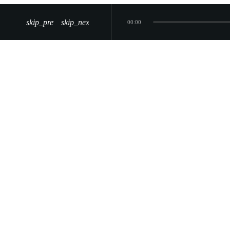
skip_previous
skip_next
00:00