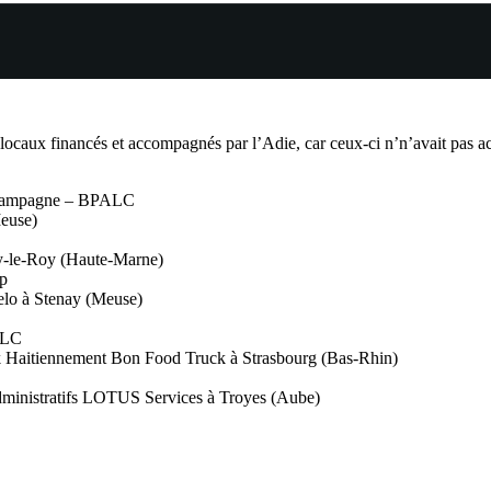
ocaux financés et accompagnés par l’Adie, car ceux-ci n’n’avait pas acc
Champagne – BPALC
Meuse)
gny-le-Roy (Haute-Marne)
op
elo à Stenay (Meuse)
ALC
uck Haitiennement Bon Food Truck à Strasbourg (Bas-Rhin)
dministratifs LOTUS Services à Troyes (Aube)