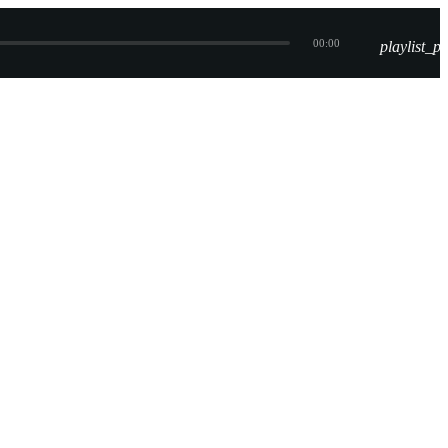
00:00
playlist_pl