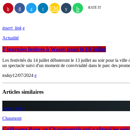
EMAIL
RATE IT
insert_link
Actualité
2 journées festives à Wassy pour le 14 juillet
Les festivités du 14 juillet débuteront le 13 juillet au soir pour la vi
un spectacle suivi d'un moment de convivialité dans le parc des prome
today
12/07/2024
Articles similaires
insert_link
Chaumont
Guillaume Rose, ce Chaumontais qui a côtoyé les rois d