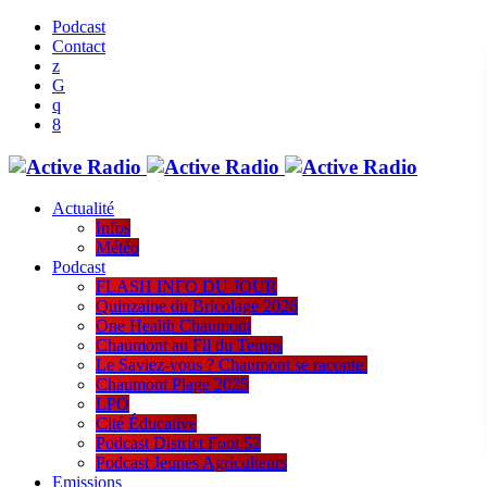
Podcast
Contact
Actualité
Infos
Météo
Podcast
FLASH INFO DU JOUR
Quinzaine du Bricolage 2026
One Health Chaumont
Chaumont au Fil du Temps
Le Saviez-vous ? Chaumont se raconte.
Chaumont Plage 2025
LPO
Cité Éducative
Podcast District Foot 52
Podcast Jeunes Agriculteurs
Emissions