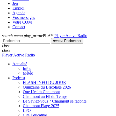
Jeu
Emploi
Agenda
Vos messages
Votre COM
Contact
search
menu
play_arrow
PLAY
Player Active Radio
search
Rechercher
close
close
Player Active Radio
Actualité
Infos
Météo
Podcast
FLASH INFO DU JOUR
Quinzaine du Bricolage 2026
One Health Chaumont
Chaumont au Fil du Temps
Le Saviez-vous ? Chaumont se raconte.
Chaumont Plage 2025
LPO
Cité Éducative