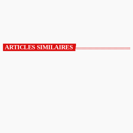
du mois de mai et les récentes fortes chaleurs, les stocks ont amorcé une
baisse […]
today
18/06/2026
ARTICLES SIMILAIRES
insert_link