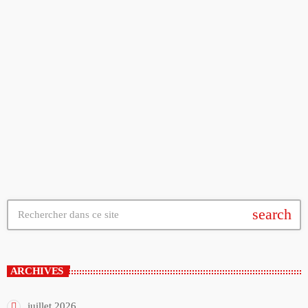
ACTUALITÉ
Chaumont Plage se poursuit jusqu’au 16 août
today
31/07/2026
search
ARCHIVES
juillet 2026