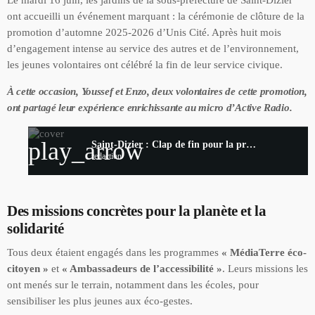
Le mardi 16 juin, les jardins de la sous-préfecture de Saint-Dizier
ont accueilli un événement marquant : la cérémonie de clôture de la
promotion d’automne 2025-2026 d’Unis Cité. Après huit mois
d’engagement intense au service des autres et de l’environnement,
les jeunes volontaires ont célébré la fin de leur service civique.
À cette occasion, Youssef et Enzo, deux volontaires de cette promotion,
ont partagé leur expérience enrichissante au micro d’Active Radio.
play_arrow
Saint-Dizier : Clap de fin pour la promotion d’automne d’Unis Cité
redaction
Des missions concrètes pour la planète et la
solidarité
Tous deux étaient engagés dans les programmes
« MédiaTerre éco-
citoyen »
et
« Ambassadeurs de l’accessibilité »
. Leurs missions les
ont menés sur le terrain, notamment dans les écoles, pour
sensibiliser les plus jeunes aux éco-gestes.