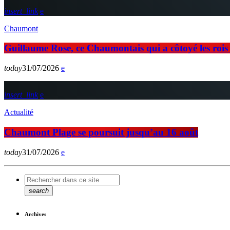
insert_link
Chaumont
Guillaume Rose, ce Chaumontais qui a côtoyé les rois d
today
31/07/2026
insert_link
Actualité
Chaumont Plage se poursuit jusqu’au 16 août
today
31/07/2026
search
Archives