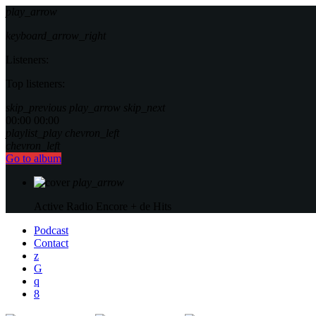
play_arrow
keyboard_arrow_right
Listeners:
Top listeners:
skip_previous
play_arrow
skip_next
00:00
00:00
playlist_play
chevron_left
chevron_left
Go to album
play_arrow
Active Radio
Encore + de Hits
Podcast
Contact