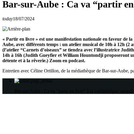
Bar-sur-Aube : Ca va “partir en
today
18/07/2024
« Partir en livre » est une manifestation nationale en faveur de l
Aube, avec différents temps : un atelier musical de 10h à 12h (2 a
(l’atelier “Carnets d’oiseaux” se tiendra avec l’illustratrice Judi
14h à 16h (Judith Gueyfier et William Hountondji proposeront une 
détente et à la rêverie.) Zoom en podcast.
Entretien avec Céline Ortillon, de la médiathèque de Bar-sur-Aube, 
play_arrow
Bar-sur-Aube : Ca va “partir en livre” à la médiathèque samedi