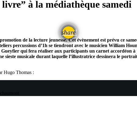
 livre” à la médiathèque samedi
email
share
a promotion de la lecture jeunesse. Cet évènement est prévu ce same
teliers percussions d’1h se tiendront avec le musicien William Houn
th Gueyfier qui fera réaliser aux participants un carnet accordéon à
sieste musicale durant laquelle l’illustratrice dessinera le portr
par Hugo Thomas :
chaumont