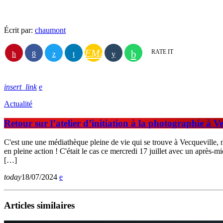
Écrit par:
chaumont
EMAIL
RATE IT
insert_link
Actualité
Retour sur l’atelier d’initiation à la photographie à V
C'est une une médiathèque pleine de vie qui se trouve à Vecqueville, n
en pleine action ! C'était le cas ce mercredi 17 juillet avec un après-m
[…]
today
18/07/2024
Articles similaires