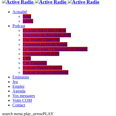
Actualité
Infos
Météo
Podcast
FLASH INFO DU JOUR
Quinzaine du Bricolage 2026
One Health Chaumont
Chaumont au Fil du Temps
Le Saviez-vous ? Chaumont se raconte.
Chaumont Plage 2025
LPO
Cité Éducative
Podcast District Foot 52
Podcast Jeunes Agriculteurs
Emissions
Jeu
Emploi
Agenda
Vos messages
Votre COM
Contact
search
menu
play_arrow
PLAY