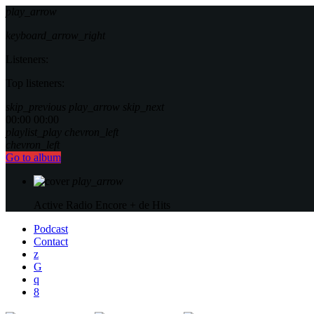
play_arrow
keyboard_arrow_right
Listeners:
Top listeners:
skip_previous
play_arrow
skip_next
00:00
00:00
playlist_play
chevron_left
chevron_left
Go to album
play_arrow
Active Radio
Encore + de Hits
Podcast
Contact