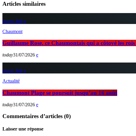
Articles similaires
insert_link
Chaumont
Guillaume Rose, ce Chaumontais qui a côtoyé les rois d
today
31/07/2026
insert_link
Actualité
Chaumont Plage se poursuit jusqu’au 16 août
today
31/07/2026
Commentaires d’articles (0)
Laisser une réponse