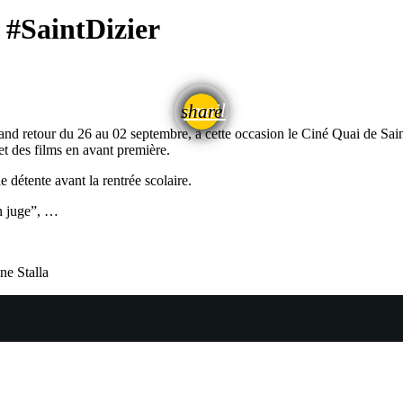
 #SaintDizier
email
share
 retour du 26 au 02 septembre, à cette occasion le Ciné Quai de Saint-D
et des films en avant première.
étente avant la rentrée scolaire.
on juge”, …
ne Stalla