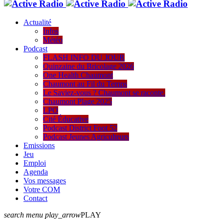
Actualité
Infos
Météo
Podcast
FLASH INFO DU JOUR
Quinzaine du Bricolage 2026
One Health Chaumont
Chaumont au Fil du Temps
Le Saviez-vous ? Chaumont se raconte.
Chaumont Plage 2025
LPO
Cité Éducative
Podcast District Foot 52
Podcast Jeunes Agriculteurs
Emissions
Jeu
Emploi
Agenda
Vos messages
Votre COM
Contact
search
menu
play_arrow
PLAY