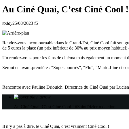
Au Ciné Quai, C’est Ciné Cool !
today
25/08/2023
5
Rendez-vous incontournable dans le Grand-Est, Ciné Cool fait son grand
de 5 euros la place (un prix inférieur de 30% au prix moyen habituel) 
Un rendez-vous pour les fans de cinéma mais également un moment de d
Seront en avant-première : “Super-bourrés”, “Flo”, “Marie-Line et s
Rencontre avec Pauline Driouich, Directrice du Ciné Quai par Lucien
play_arrow
Au Ciné Quai, C’est Ciné Cool ! #SaintDizier
redaction
Il n’y a pas à dire, le Ciné Quai, c’est vraiment Ciné Cool !