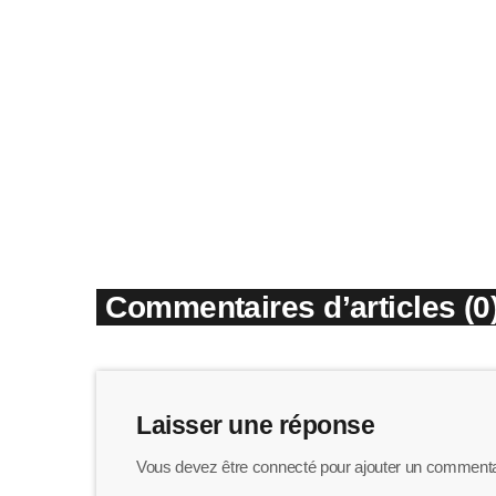
Chaumontais qui a côtoyé les
rois de France : sa maison
natale enfin identifiée ?
today
31/07/2026
Commentaires d’articles (0
Laisser une réponse
Vous devez être connecté pour ajouter un commenta