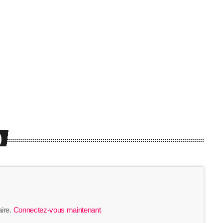
jusqu’au 16 août
today
31/07/2026
)
ire.
Connectez-vous maintenant