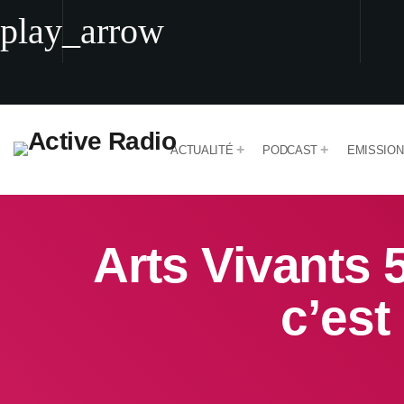
play_arrow
play_arrow
Active Radio
Encore + de Hits
ACTUALITÉ
PODCAST
EMISSIO
Arts Vivants 5
c’est