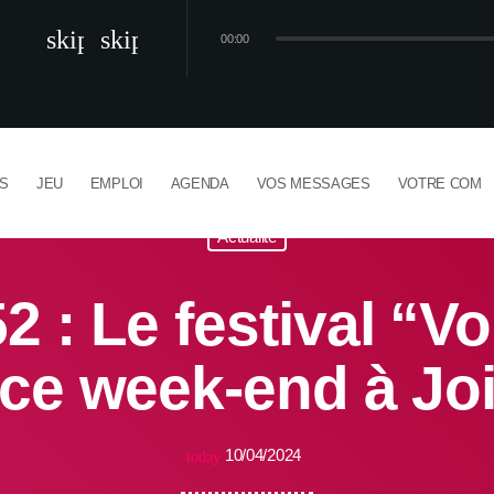
skip_previous
skip_next
00:00
NS
JEU
EMPLOI
AGENDA
VOS MESSAGES
VOTRE COM
Actualité
2 : Le festival “Vo
 ce week-end à Joi
10/04/2024
today