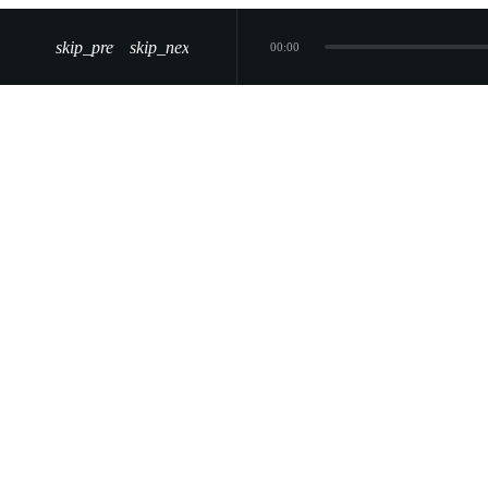
skip_previous
skip_next
00:00