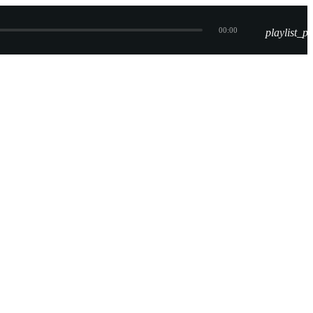
00:00
playlist_pl