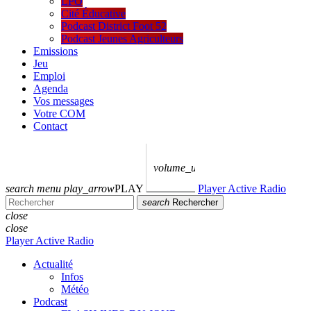
LPO
Cité Éducative
Podcast District Foot 52
Podcast Jeunes Agriculteurs
Emissions
Jeu
Emploi
Agenda
Vos messages
Votre COM
Contact
volume_up
search
menu
play_arrow
PLAY
Player Active Radio
search
Rechercher
close
close
Player Active Radio
Actualité
Infos
Météo
Podcast