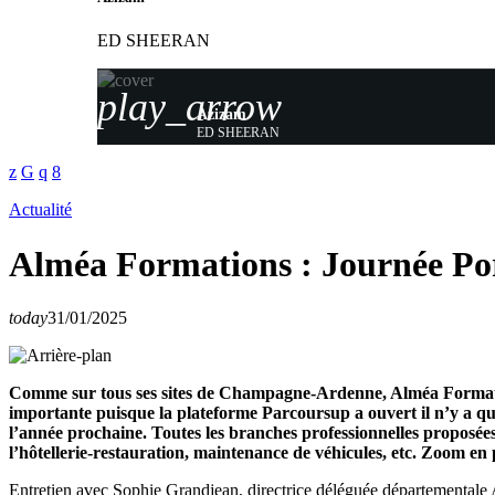
ED SHEERAN
play_arrow
Azizam
ED SHEERAN
Actualité
Alméa Formations : Journée Por
today
31/01/2025
Comme sur tous ses sites de Champagne-Ardenne, Alméa Formatio
importante puisque la plateforme Parcoursup a ouvert il n’y a que
l’année prochaine. Toutes les branches professionnelles proposées 
l’hôtellerie-restauration, maintenance de véhicules, etc. Zoom en 
Entretien avec Sophie Grandjean, directrice déléguée départemental