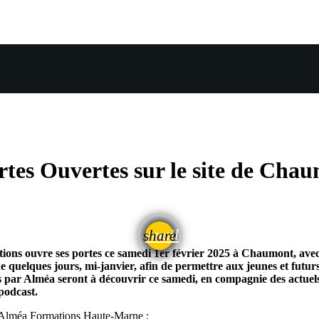
tes Ouvertes sur le site de Cha
email
share
ns ouvre ses portes ce samedi 1er février 2025 à Chaumont, avec 
 quelques jours, mi-janvier, afin de permettre aux jeunes et futur
par Alméa seront à découvrir ce samedi, en compagnie des actuels app
podcast.
e Alméa Formations Haute-Marne :