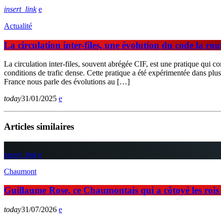
insert_link
Actualité
La circulation inter-files, une évolution du code la rou
La circulation inter-files, souvent abrégée CIF, est une pratique qui co
conditions de trafic dense. Cette pratique a été expérimentée dans plus
France nous parle des évolutions au […]
today
31/01/2025
Articles similaires
insert_link
Chaumont
Guillaume Rose, ce Chaumontais qui a côtoyé les rois d
today
31/07/2026