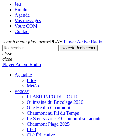
Jeu
Emploi
Agenda
Vos messages
Votre COM
Contact
search
menu
play_arrow
PLAY
Player Active Radio
search
Rechercher
close
close
Player Active Radio
Actualité
Infos
Météo
Podcast
FLASH INFO DU JOUR
Quinzaine du Bricolage 2026
One Health Chaumont
Chaumont au Fil du Temps
Le Saviez-vous ? Chaumont se raconte.
Chaumont Plage 2025
LPO
Cité Éducative