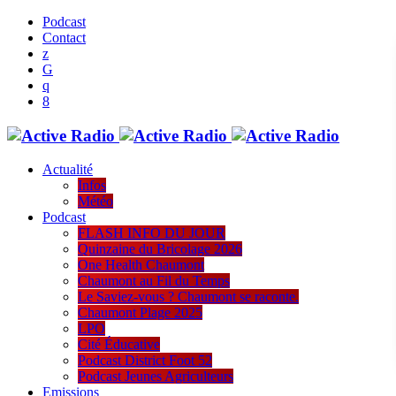
Podcast
Contact
Actualité
Infos
Météo
Podcast
FLASH INFO DU JOUR
Quinzaine du Bricolage 2026
One Health Chaumont
Chaumont au Fil du Temps
Le Saviez-vous ? Chaumont se raconte.
Chaumont Plage 2025
LPO
Cité Éducative
Podcast District Foot 52
Podcast Jeunes Agriculteurs
Emissions