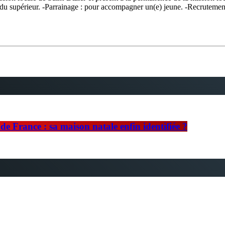
 supérieur. -Parrainage : pour accompagner un(e) jeune. -Recrutement a
e France : sa maison natale enfin identifiée ?