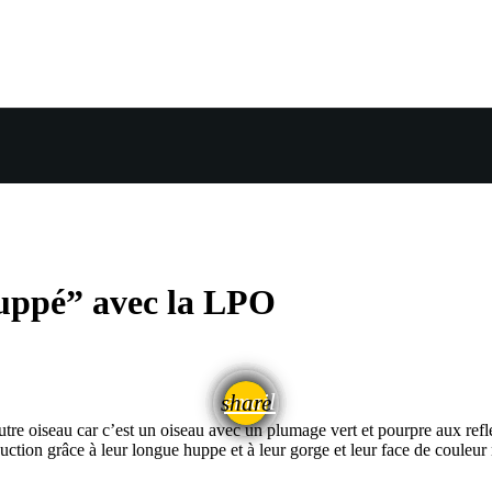
uppé” avec la LPO
email
share
e oiseau car c’est un oiseau avec un plumage vert et pourpre aux reflet
ction grâce à leur longue huppe et à leur gorge et leur face de couleur n