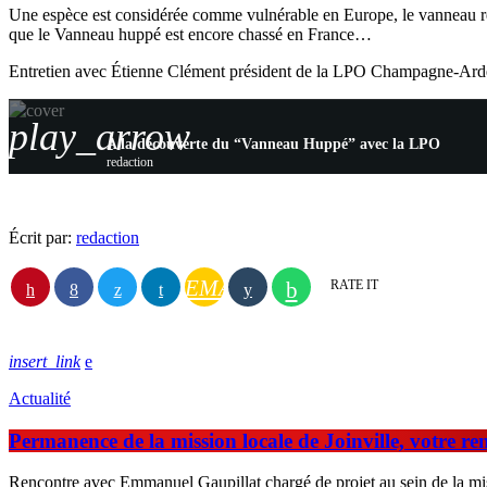
Une espèce est considérée comme vulnérable en Europe, le vanneau rest
que le Vanneau huppé est encore chassé en France…
Entretien avec Étienne Clément président de la LPO Champagne-Arde
play_arrow
A la découverte du “Vanneau Huppé” avec la LPO
redaction
Écrit par:
redaction
EMAIL
RATE IT
insert_link
Actualité
Permanence de la mission locale de Joinville, votre r
Rencontre avec Emmanuel Gaupillat chargé de projet au sein de la miss