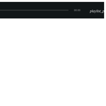
00:00
playlist_pl