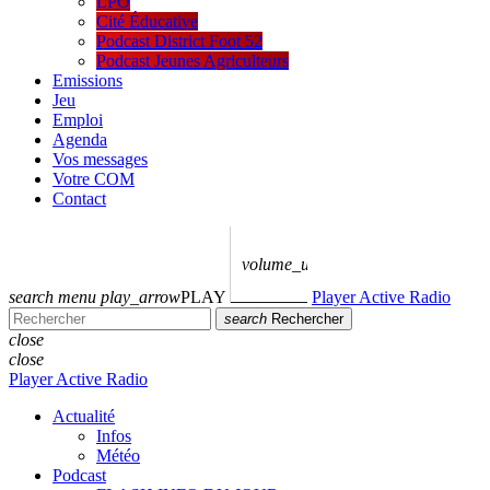
LPO
Cité Éducative
Podcast District Foot 52
Podcast Jeunes Agriculteurs
Emissions
Jeu
Emploi
Agenda
Vos messages
Votre COM
Contact
volume_up
search
menu
play_arrow
PLAY
Player Active Radio
search
Rechercher
close
close
Player Active Radio
Actualité
Infos
Météo
Podcast