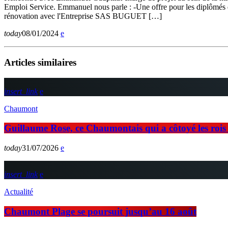
Emploi Service. Emmanuel nous parle : -Une offre pour les diplômés du
rénovation avec l'Entreprise SAS BUGUET […]
today
08/01/2024
Articles similaires
insert_link
Chaumont
Guillaume Rose, ce Chaumontais qui a côtoyé les rois d
today
31/07/2026
insert_link
Actualité
Chaumont Plage se poursuit jusqu’au 16 août