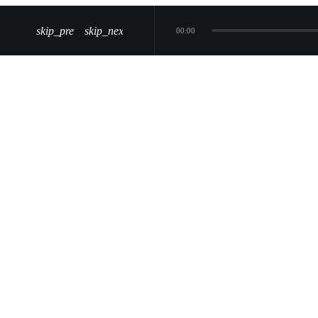
skip_previous
skip_next
00:00