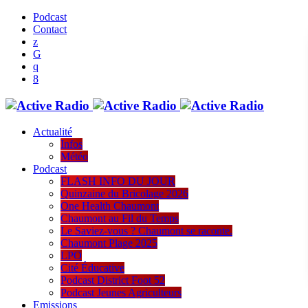
Podcast
Contact
Actualité
Infos
Météo
Podcast
FLASH INFO DU JOUR
Quinzaine du Bricolage 2026
One Health Chaumont
Chaumont au Fil du Temps
Le Saviez-vous ? Chaumont se raconte.
Chaumont Plage 2025
LPO
Cité Éducative
Podcast District Foot 52
Podcast Jeunes Agriculteurs
Emissions