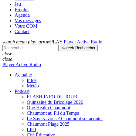
Jeu
Emploi
Agenda
Vos messages
Votre COM
Contact
search
menu
play_arrow
PLAY
Player Active Radio
search
Rechercher
close
close
Player Active Radio
Actualité
Infos
Météo
Podcast
FLASH INFO DU JOUR
Quinzaine du Bricolage 2026
One Health Chaumont
Chaumont au Fil du Temps
Le Saviez-vous ? Chaumont se raconte.
Chaumont Plage 2025
LPO
Cité Éducative