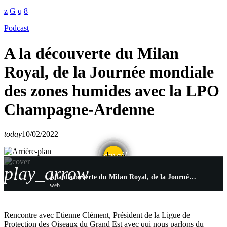
Podcast
A la découverte du Milan
Royal, de la Journée mondiale
des zones humides avec la LPO
Champagne-Ardenne
today
10/02/2022
email
share
play_arrow
A la découverte du Milan Royal, de la Journée mondiale des zones humides avec la LPO Champagne-Ardenne
web
Rencontre avec Etienne Clément, Président de la Ligue de
Protection des Oiseaux du Grand Est avec qui nous parlons du