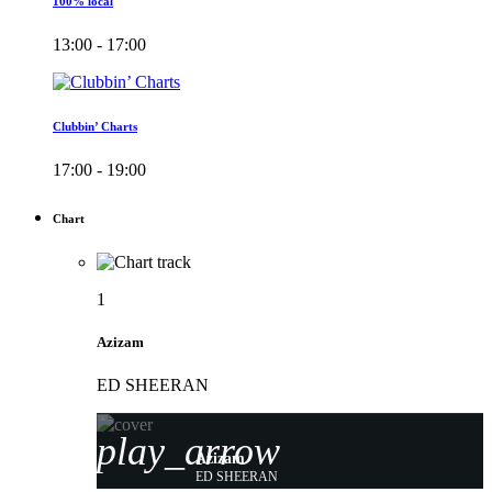
100% local
13:00 - 17:00
Clubbin’ Charts
17:00 - 19:00
Chart
1
Azizam
ED SHEERAN
play_arrow
Azizam
ED SHEERAN