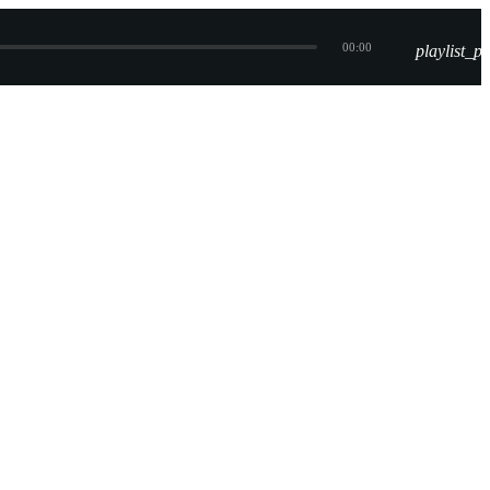
00:00
playlist_pl