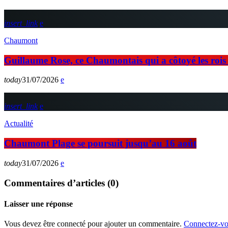
insert_link
Chaumont
Guillaume Rose, ce Chaumontais qui a côtoyé les rois d
today
31/07/2026
insert_link
Actualité
Chaumont Plage se poursuit jusqu’au 16 août
today
31/07/2026
Commentaires d’articles (0)
Laisser une réponse
Vous devez être connecté pour ajouter un commentaire.
Connectez-vo