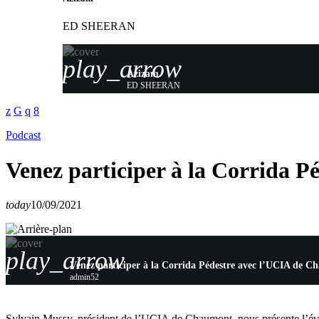
ED SHEERAN
play_arrow
Azizam
ED SHEERAN
Podcast
Venez participer à la Corrida 
today
10/09/2021
play_arrow
Venez participer à la Corrida Pédestre avec l’UCIA de 
admin52
Sylvain Mussy, président de l’UCIA de Chaumont, nous présente l’évé