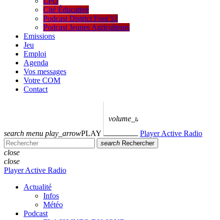
LPO
Cité Éducative
Podcast District Foot 52
Podcast Jeunes Agriculteurs
Emissions
Jeu
Emploi
Agenda
Vos messages
Votre COM
Contact
volume_up
search
menu
play_arrow
PLAY
Player Active Radio
search
Rechercher
close
close
Player Active Radio
Actualité
Infos
Météo
Podcast