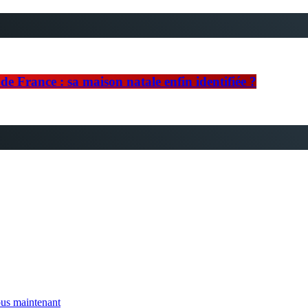
e France : sa maison natale enfin identifiée ?
us maintenant