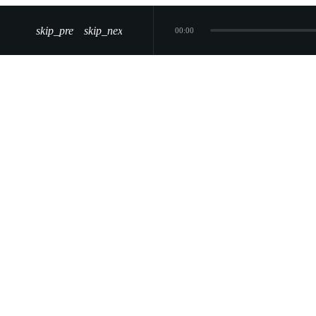
skip_previous
skip_next
00:00