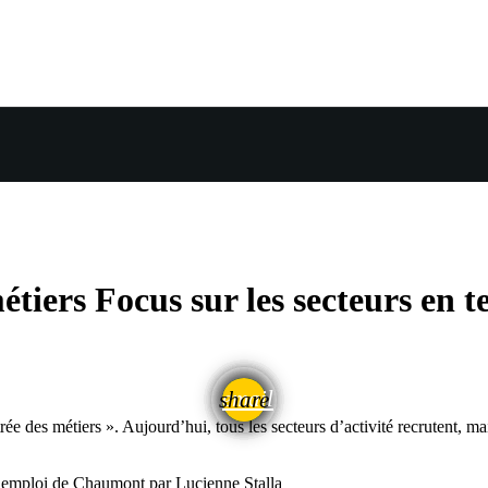
étiers Focus sur les secteurs en t
email
share
des métiers ». Aujourd’hui, tous les secteurs d’activité recrutent, mais
 emploi de Chaumont par Lucienne Stalla