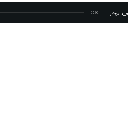
00:00
playlist_pl