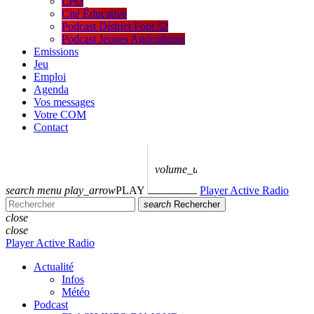
LPO
Cité Éducative
Podcast District Foot 52
Podcast Jeunes Agriculteurs
Emissions
Jeu
Emploi
Agenda
Vos messages
Votre COM
Contact
volume_up
search
menu
play_arrow
PLAY
Player Active Radio
search
Rechercher
close
close
Player Active Radio
Actualité
Infos
Météo
Podcast