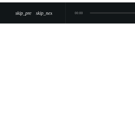
skip_previous
skip_next
00:00