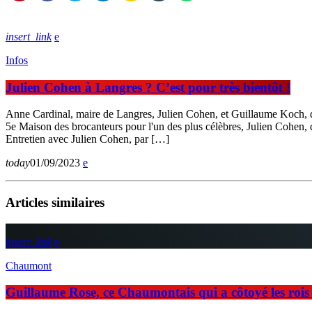
insert_link
Infos
Julien Cohen à Langres ? C’est pour très bientôt !
Anne Cardinal, maire de Langres, Julien Cohen, et Guillaume Koch, dir
5e Maison des brocanteurs pour l'un des plus célèbres, Julien Cohen, q
Entretien avec Julien Cohen, par […]
today
01/09/2023
Articles similaires
insert_link
Chaumont
Guillaume Rose, ce Chaumontais qui a côtoyé les rois d