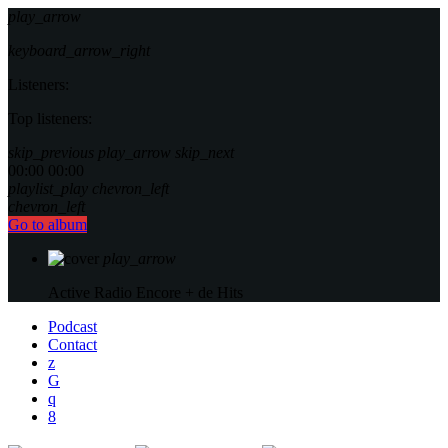
play_arrow
keyboard_arrow_right
Listeners:
Top listeners:
skip_previous
play_arrow
skip_next
00:00
00:00
playlist_play
chevron_left
chevron_left
Go to album
play_arrow
Active Radio
Encore + de Hits
Podcast
Contact