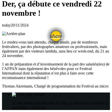
Der, ça débute ce vendredi 22
novembre !
today
20/11/2024
email
share
Le rendez-vous tant attendu, chaque année, par de nombreux
festivaliers, par des photographes amateurs ou professionnels, mais
également par des visiteurs lambda, aura lieu ce week-end, du 21 au
24 novembre.
1 an de préparation et d’investissement de la part des salariés(ées) de
l’AFPAN mais également des bénévoles pour ce Festival
International dont la réputation n’est plus à faire avec cette
reconnaissance international !
Thomas Akremann, Chargé de programmation du Festival au micro
play_arrow
27 ème Festival de Montier En Der, ça débute ce vendredi 22
novembre !
redaction