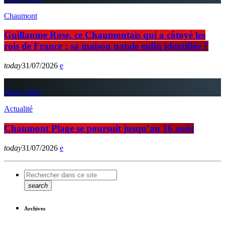
Chaumont
Guillaume Rose, ce Chaumontais qui a côtoyé les
rois de France : sa maison natale enfin identifiée ?
today
31/07/2026
insert_link
Actualité
Chaumont Plage se poursuit jusqu’au 16 août
today
31/07/2026
search
Archives