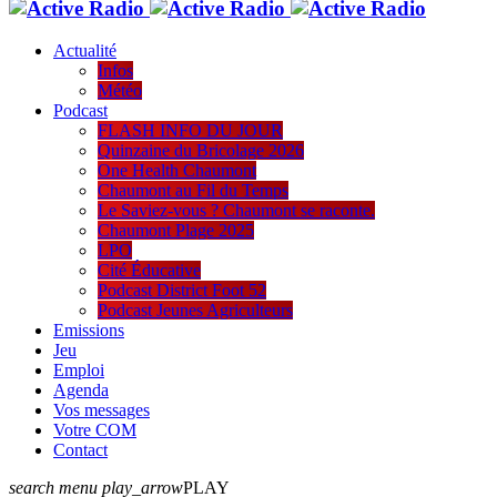
Actualité
Infos
Météo
Podcast
FLASH INFO DU JOUR
Quinzaine du Bricolage 2026
One Health Chaumont
Chaumont au Fil du Temps
Le Saviez-vous ? Chaumont se raconte.
Chaumont Plage 2025
LPO
Cité Éducative
Podcast District Foot 52
Podcast Jeunes Agriculteurs
Emissions
Jeu
Emploi
Agenda
Vos messages
Votre COM
Contact
search
menu
play_arrow
PLAY