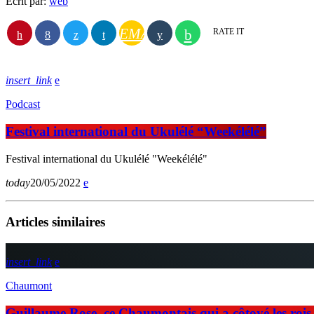
Écrit par:
web
EMAIL
RATE IT
insert_link
Podcast
Festival international du Ukulélé “Weekélélé”
Festival international du Ukulélé "Weekélélé"
today
20/05/2022
Articles similaires
insert_link
Chaumont
Guillaume Rose, ce Chaumontais qui a côtoyé les rois d