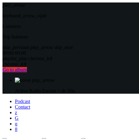
play_arrow
keyboard_arrow_right
Listeners:
Top listeners:
skip_previous
play_arrow
skip_next
00:00
00:00
playlist_play
chevron_left
chevron_left
Go to album
play_arrow
Active Radio
Encore + de Hits
Podcast
Contact