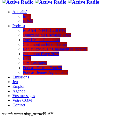
Actualité
Infos
Météo
Podcast
FLASH INFO DU JOUR
Quinzaine du Bricolage 2026
One Health Chaumont
Chaumont au Fil du Temps
Le Saviez-vous ? Chaumont se raconte.
Chaumont Plage 2025
LPO
Cité Éducative
Podcast District Foot 52
Podcast Jeunes Agriculteurs
Emissions
Jeu
Emploi
Agenda
Vos messages
Votre COM
Contact
search
menu
play_arrow
PLAY