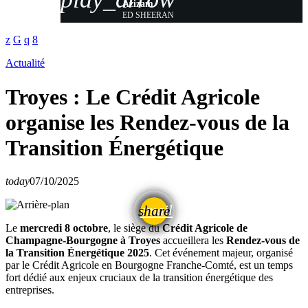
Azizam
ED SHEERAN
Actualité
Troyes : Le Crédit Agricole
organise les Rendez-vous de la
Transition Énergétique
today
07/10/2025
email
share
Le
mercredi 8 octobre
, le siège du
Crédit Agricole de
Champagne-Bourgogne à Troyes
accueillera les
Rendez-vous de
la Transition Énergétique 2025
. Cet événement majeur, organisé
par le Crédit Agricole en Bourgogne Franche-Comté, est un temps
fort dédié aux enjeux cruciaux de la transition énergétique des
entreprises.