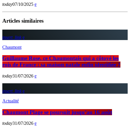
today
07/10/2025
Articles similaires
insert_link
Chaumont
Guillaume Rose, ce Chaumontais qui a côtoyé les
rois de France : sa maison natale enfin identifiée ?
today
31/07/2026
insert_link
Actualité
Chaumont Plage se poursuit jusqu’au 16 août
today
31/07/2026