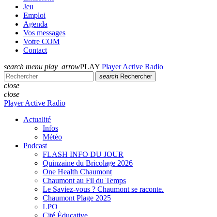
Jeu
Emploi
Agenda
Vos messages
Votre COM
Contact
search
menu
play_arrow
PLAY
Player Active Radio
search
Rechercher
close
close
Player Active Radio
Actualité
Infos
Météo
Podcast
FLASH INFO DU JOUR
Quinzaine du Bricolage 2026
One Health Chaumont
Chaumont au Fil du Temps
Le Saviez-vous ? Chaumont se raconte.
Chaumont Plage 2025
LPO
Cité Éducative