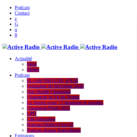
Podcast
Contact
Actualité
Infos
Météo
Podcast
FLASH INFO DU JOUR
Quinzaine du Bricolage 2026
One Health Chaumont
Chaumont au Fil du Temps
Le Saviez-vous ? Chaumont se raconte.
Chaumont Plage 2025
LPO
Cité Éducative
Podcast District Foot 52
Podcast Jeunes Agriculteurs
Emissions