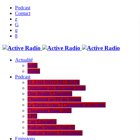
Podcast
Contact
Actualité
Infos
Météo
Podcast
FLASH INFO DU JOUR
Quinzaine du Bricolage 2026
One Health Chaumont
Chaumont au Fil du Temps
Le Saviez-vous ? Chaumont se raconte.
Chaumont Plage 2025
LPO
Cité Éducative
Podcast District Foot 52
Podcast Jeunes Agriculteurs
Emissions