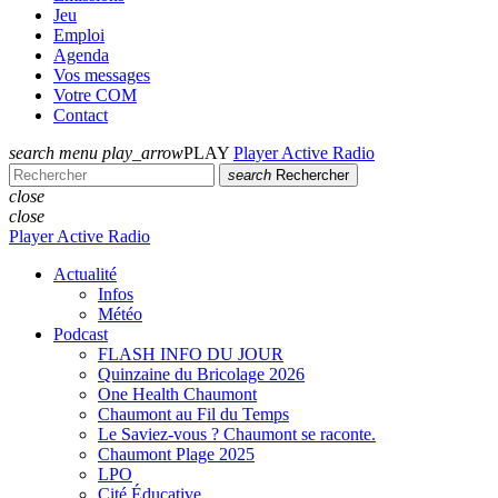
Jeu
Emploi
Agenda
Vos messages
Votre COM
Contact
search
menu
play_arrow
PLAY
Player Active Radio
search
Rechercher
close
close
Player Active Radio
Actualité
Infos
Météo
Podcast
FLASH INFO DU JOUR
Quinzaine du Bricolage 2026
One Health Chaumont
Chaumont au Fil du Temps
Le Saviez-vous ? Chaumont se raconte.
Chaumont Plage 2025
LPO
Cité Éducative