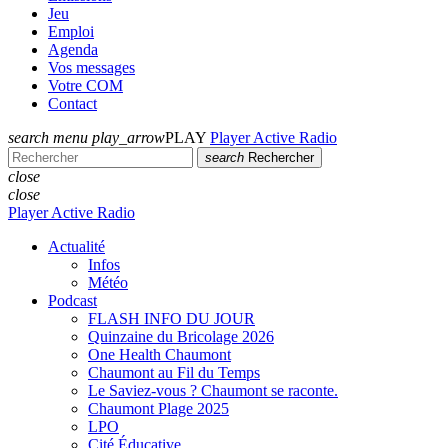
Jeu
Emploi
Agenda
Vos messages
Votre COM
Contact
search
menu
play_arrow
PLAY
Player Active Radio
search
Rechercher
close
close
Player Active Radio
Actualité
Infos
Météo
Podcast
FLASH INFO DU JOUR
Quinzaine du Bricolage 2026
One Health Chaumont
Chaumont au Fil du Temps
Le Saviez-vous ? Chaumont se raconte.
Chaumont Plage 2025
LPO
Cité Éducative