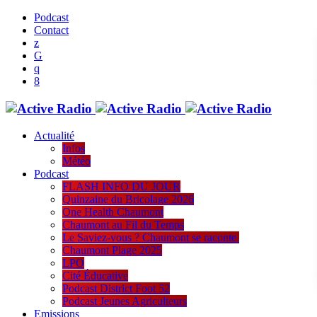
Podcast
Contact
Actualité
Infos
Météo
Podcast
FLASH INFO DU JOUR
Quinzaine du Bricolage 2026
One Health Chaumont
Chaumont au Fil du Temps
Le Saviez-vous ? Chaumont se raconte.
Chaumont Plage 2025
LPO
Cité Éducative
Podcast District Foot 52
Podcast Jeunes Agriculteurs
Emissions