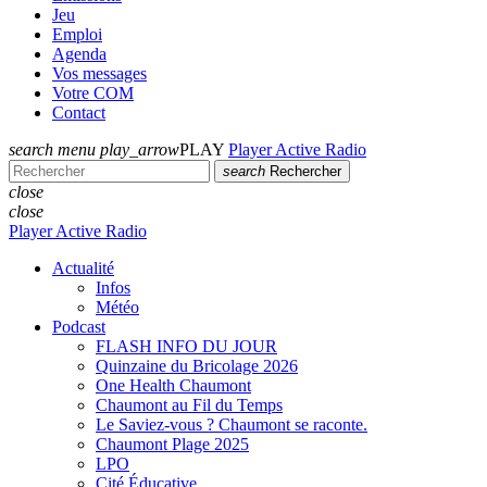
Jeu
Emploi
Agenda
Vos messages
Votre COM
Contact
search
menu
play_arrow
PLAY
Player Active Radio
search
Rechercher
close
close
Player Active Radio
Actualité
Infos
Météo
Podcast
FLASH INFO DU JOUR
Quinzaine du Bricolage 2026
One Health Chaumont
Chaumont au Fil du Temps
Le Saviez-vous ? Chaumont se raconte.
Chaumont Plage 2025
LPO
Cité Éducative