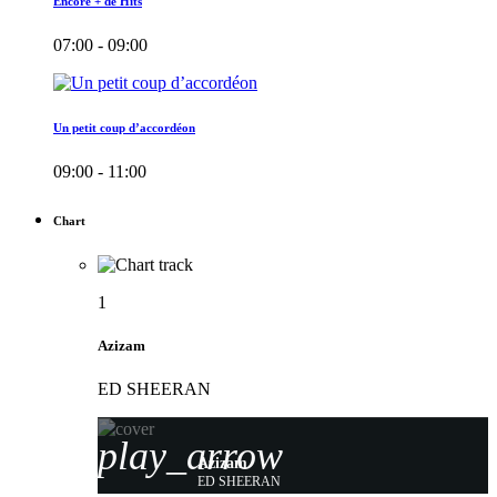
Encore + de Hits
07:00 - 09:00
Un petit coup d’accordéon
09:00 - 11:00
Chart
1
Azizam
ED SHEERAN
play_arrow
Azizam
ED SHEERAN