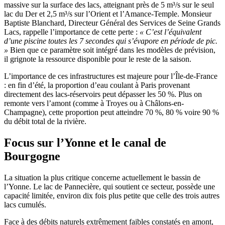
massive sur la surface des lacs, atteignant près de 5 m³/s sur le seul
lac du Der et 2,5 m³/s sur l’Orient et l’Amance-Temple. Monsieur
Baptiste Blanchard, Directeur Général des Services de Seine Grands
Lacs, rappelle l’importance de cette perte :
« C’est l’équivalent
d’une piscine toutes les 7 secondes qui s’évapore en période de pic.
»
Bien que ce paramètre soit intégré dans les modèles de prévision,
il grignote la ressource disponible pour le reste de la saison.
L’importance de ces infrastructures est majeure pour l’Île-de-France
: en fin d’été, la proportion d’eau coulant à Paris provenant
directement des lacs-réservoirs peut dépasser les 50 %. Plus on
remonte vers l’amont (comme à Troyes ou à Châlons-en-
Champagne), cette proportion peut atteindre 70 %, 80 % voire 90 %
du débit total de la rivière.
Focus sur l’Yonne et le canal de
Bourgogne
La situation la plus critique concerne actuellement le bassin de
l’Yonne. Le lac de Pannecière, qui soutient ce secteur, possède une
capacité limitée, environ dix fois plus petite que celle des trois autres
lacs cumulés.
Face à des débits naturels extrêmement faibles constatés en amont,