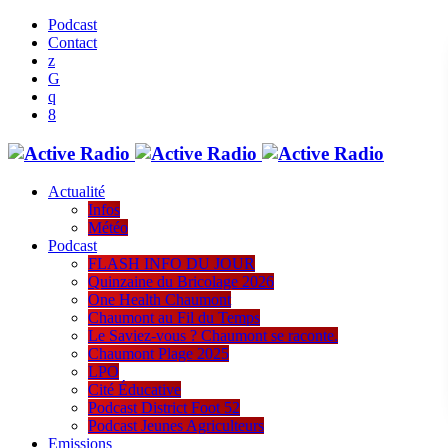
Podcast
Contact
Actualité
Infos
Météo
Podcast
FLASH INFO DU JOUR
Quinzaine du Bricolage 2026
One Health Chaumont
Chaumont au Fil du Temps
Le Saviez-vous ? Chaumont se raconte.
Chaumont Plage 2025
LPO
Cité Éducative
Podcast District Foot 52
Podcast Jeunes Agriculteurs
Emissions