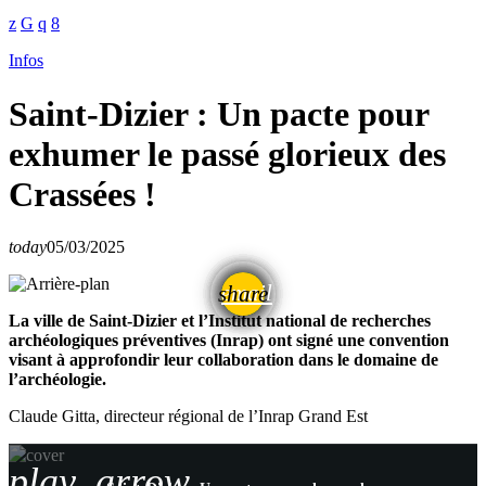
Infos
Saint-Dizier : Un pacte pour
exhumer le passé glorieux des
Crassées !
today
05/03/2025
email
share
La ville de Saint-Dizier et l’Institut national de recherches
archéologiques préventives (Inrap) ont signé une convention
visant à approfondir leur collaboration dans le domaine de
l’archéologie.
Claude Gitta, directeur régional de l’Inrap Grand Est
play_arrow