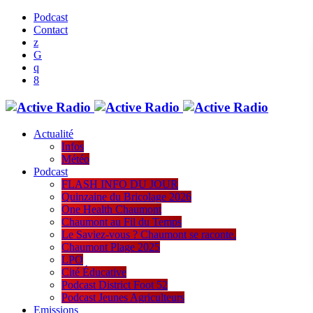
Podcast
Contact
Actualité
Infos
Météo
Podcast
FLASH INFO DU JOUR
Quinzaine du Bricolage 2026
One Health Chaumont
Chaumont au Fil du Temps
Le Saviez-vous ? Chaumont se raconte.
Chaumont Plage 2025
LPO
Cité Éducative
Podcast District Foot 52
Podcast Jeunes Agriculteurs
Emissions