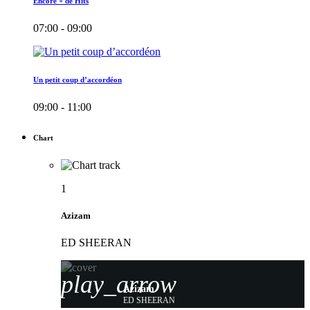
Encore + de Hits
07:00 - 09:00
Un petit coup d’accordéon
09:00 - 11:00
Chart
1
Azizam
ED SHEERAN
play_arrow
Azizam
ED SHEERAN