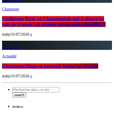
insert_link
Chaumont
Guillaume Rose, ce Chaumontais qui a côtoyé les
rois de France : sa maison natale enfin identifiée ?
today
31/07/2026
insert_link
Actualité
Chaumont Plage se poursuit jusqu’au 16 août
today
31/07/2026
search
Archives