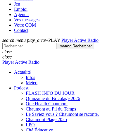
Jeu
Emploi
Agenda
Vos messages
Votre COM
Contact
search
menu
play_arrow
PLAY
Player Active Radio
search
Rechercher
close
close
Player Active Radio
Actualité
Infos
Météo
Podcast
FLASH INFO DU JOUR
Quinzaine du Bricolage 2026
One Health Chaumont
Chaumont au Fil du Temps
Le Saviez-vous ? Chaumont se raconte.
Chaumont Plage 2025
LPO
Cité Éducative