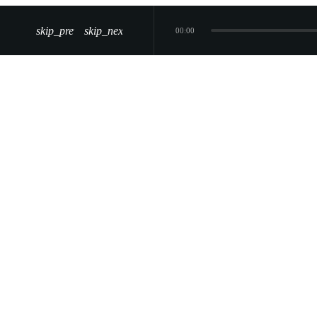
skip_previous
skip_next
00:00