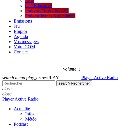
LPO
Cité Éducative
Podcast District Foot 52
Podcast Jeunes Agriculteurs
Emissions
Jeu
Emploi
Agenda
Vos messages
Votre COM
Contact
volume_up
search
menu
play_arrow
PLAY
Player Active Radio
search
Rechercher
close
close
Player Active Radio
Actualité
Infos
Météo
Podcast