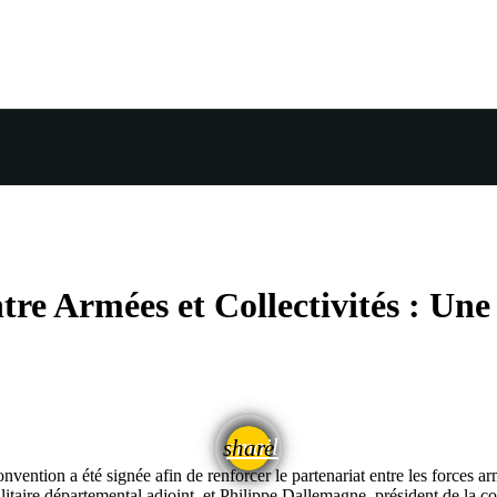
re Armées et Collectivités : Une
email
share
nvention a été signée afin de renforcer le partenariat entre les forces ar
militaire départemental adjoint, et Philippe Dallemagne, président de 