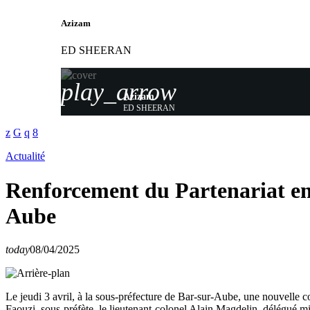
Azizam
ED SHEERAN
play_arrow
Azizam
ED SHEERAN
Actualité
Renforcement du Partenariat ent
Aube
today
08/04/2025
Le jeudi 3 avril, à la sous-préfecture de Bar-sur-Aube, une nouvelle co
Faouzi, sous-préfète, le lieutenant-colonel Alain Magdelin, délégué 