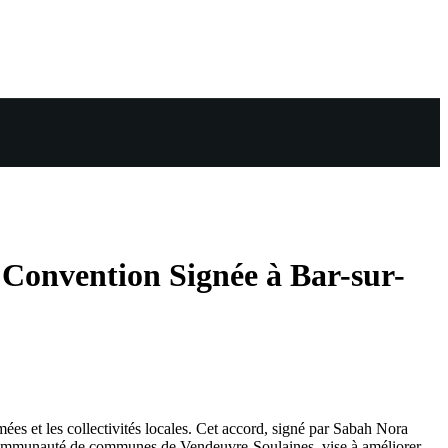
 Convention Signée à Bar-sur-
mées et les collectivités locales. Cet accord, signé par Sabah Nora
la communauté de communes de Vendeuvre-Soulaines, vise à améliorer