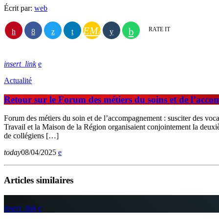
Écrit par:
web
EMAIL
RATE IT
insert_link
Actualité
Retour sur le Forum des métiers du soins et de l’ac
Forum des métiers du soin et de l’accompagnement : susciter des vocat
Travail et la Maison de la Région organisaient conjointement la deux
de collégiens […]
today
08/04/2025
Articles similaires
insert_link