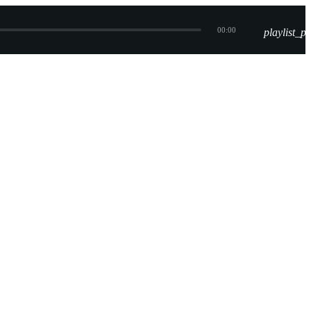
00:00
playlist_pl