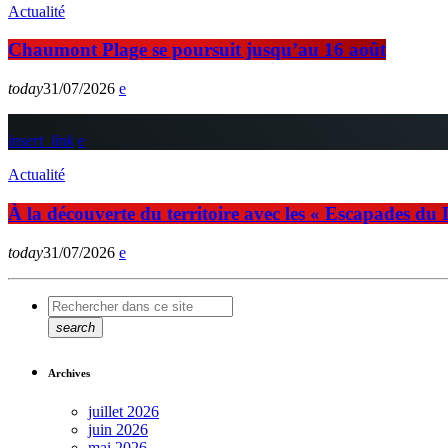
Actualité
Chaumont Plage se poursuit jusqu’au 16 août
today
31/07/2026
insert_link
Actualité
À la découverte du territoire avec les « Escapades du
today
31/07/2026
search
Archives
juillet 2026
juin 2026
mai 2026