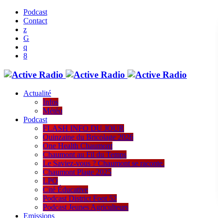
Podcast
Contact
Actualité
Infos
Météo
Podcast
FLASH INFO DU JOUR
Quinzaine du Bricolage 2026
One Health Chaumont
Chaumont au Fil du Temps
Le Saviez-vous ? Chaumont se raconte.
Chaumont Plage 2025
LPO
Cité Éducative
Podcast District Foot 52
Podcast Jeunes Agriculteurs
Emissions