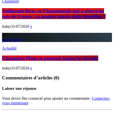
Chaumont
Guillaume Rose, ce Chaumontais qui a côtoyé les
rois de France : sa maison natale enfin identifiée ?
today
31/07/2026
insert_link
Actualité
Chaumont Plage se poursuit jusqu’au 16 août
today
31/07/2026
Commentaires d’articles (0)
Laisser une réponse
Vous devez être connecté pour ajouter un commentaire.
Connectez-
vous maintenant