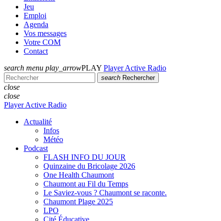
Jeu
Emploi
Agenda
Vos messages
Votre COM
Contact
search
menu
play_arrow
PLAY
Player Active Radio
search
Rechercher
close
close
Player Active Radio
Actualité
Infos
Météo
Podcast
FLASH INFO DU JOUR
Quinzaine du Bricolage 2026
One Health Chaumont
Chaumont au Fil du Temps
Le Saviez-vous ? Chaumont se raconte.
Chaumont Plage 2025
LPO
Cité Éducative