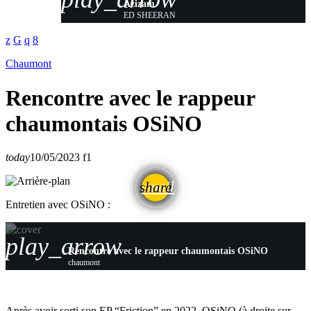
Azizam
ED SHEERAN
Chaumont
Rencontre avec le rappeur
chaumontais OSiNO
today
10/05/2023
1
email
share
Entretien avec OSiNO :
play_arrow
Rencontre avec le rappeur chaumontais OSiNO
chaumont
Après avoir sorti son EP “Friction” en 2022, OSiNO (à droite sur