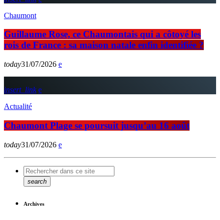
Chaumont
Guillaume Rose, ce Chaumontais qui a côtoyé les
rois de France : sa maison natale enfin identifiée ?
today
31/07/2026
insert_link
Actualité
Chaumont Plage se poursuit jusqu’au 16 août
today
31/07/2026
search
Archives