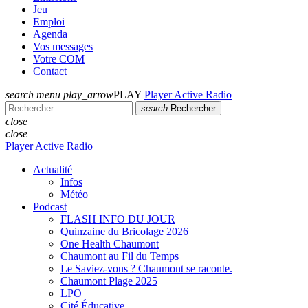
Jeu
Emploi
Agenda
Vos messages
Votre COM
Contact
search
menu
play_arrow
PLAY
Player Active Radio
search
Rechercher
close
close
Player Active Radio
Actualité
Infos
Météo
Podcast
FLASH INFO DU JOUR
Quinzaine du Bricolage 2026
One Health Chaumont
Chaumont au Fil du Temps
Le Saviez-vous ? Chaumont se raconte.
Chaumont Plage 2025
LPO
Cité Éducative