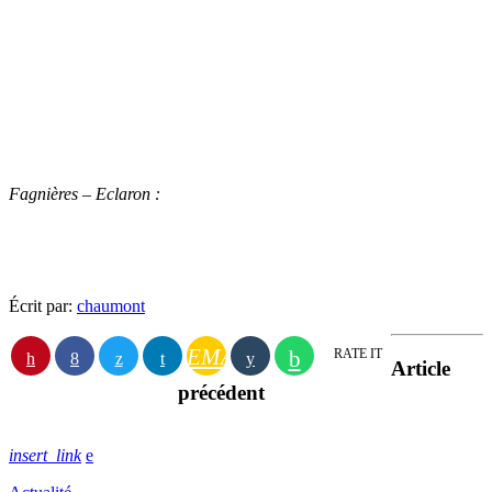
Fagnières – Eclaron :
Écrit par:
chaumont
EMAIL
RATE IT
Article
précédent
insert_link