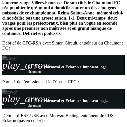
lanterne rouge Villers-Semeuse. De son côté, le Chaumont FC
n’a pu obtenir qu’un nul à domicile contre un des cinq gros
poissons de ce championnat, Reims Sainte-Anne, même si celui-
ci ne réalise pas une grosse saison, 1-1. Deux mi-temps, deux
visages pour les préfectoraux, bien plus en vogue en seconde
après une première non maîtrisée et en grand manque de
confiance. Débrief en podcasts.
Débrief de CFC-RSA avec Simon Girault, entraîneur du Chaumont
FC :
play_arrow
R1 J19 : Marnaval et Eclaron s’imposent logiquement, Chaumont prend un bon point
chaumont
Partie 1 de l’émission sur le D1 et le CFC :
play_arrow
R1 J19 : Marnaval et Eclaron s’imposent logiquement, Chaumont prend un bon point
chaumont
Débrief d’ESF-USE avec Merwan Betting, entraîneur de l’US
Eclaron (pas en entier) :