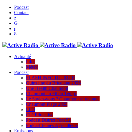
Podcast
Contact
Actualité
Infos
Météo
Podcast
FLASH INFO DU JOUR
Quinzaine du Bricolage 2026
One Health Chaumont
Chaumont au Fil du Temps
Le Saviez-vous ? Chaumont se raconte.
Chaumont Plage 2025
LPO
Cité Éducative
Podcast District Foot 52
Podcast Jeunes Agriculteurs
Emissions