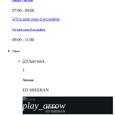
Encore + de Hits
07:00 - 09:00
Un petit coup d’accordéon
09:00 - 11:00
Chart
1
Azizam
ED SHEERAN
play_arrow
Azizam
ED SHEERAN