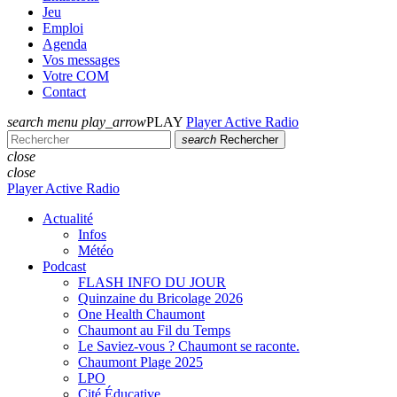
Jeu
Emploi
Agenda
Vos messages
Votre COM
Contact
search
menu
play_arrow
PLAY
Player Active Radio
search
Rechercher
close
close
Player Active Radio
Actualité
Infos
Météo
Podcast
FLASH INFO DU JOUR
Quinzaine du Bricolage 2026
One Health Chaumont
Chaumont au Fil du Temps
Le Saviez-vous ? Chaumont se raconte.
Chaumont Plage 2025
LPO
Cité Éducative