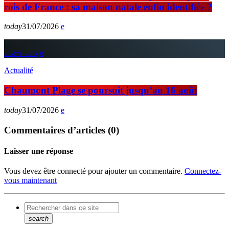
rois de France : sa maison natale enfin identifiée ?
today
31/07/2026
insert_link
Actualité
Chaumont Plage se poursuit jusqu’au 16 août
today
31/07/2026
Commentaires d’articles (0)
Laisser une réponse
Vous devez être connecté pour ajouter un commentaire.
Connectez-
vous maintenant
search