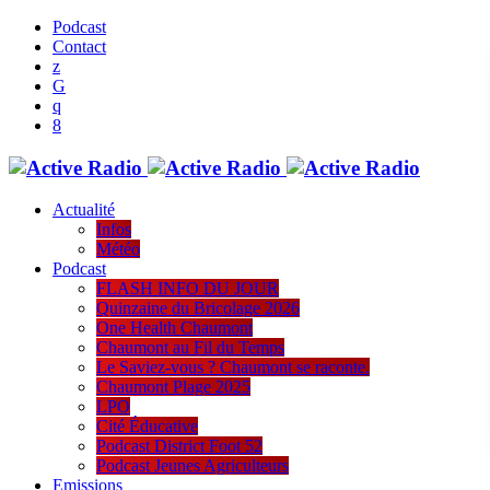
Podcast
Contact
Actualité
Infos
Météo
Podcast
FLASH INFO DU JOUR
Quinzaine du Bricolage 2026
One Health Chaumont
Chaumont au Fil du Temps
Le Saviez-vous ? Chaumont se raconte.
Chaumont Plage 2025
LPO
Cité Éducative
Podcast District Foot 52
Podcast Jeunes Agriculteurs
Emissions