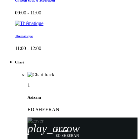
Un petit coup d’accordéon
09:00 - 11:00
Thématique
11:00 - 12:00
Chart
1
Azizam
ED SHEERAN
play_arrow
Azizam
ED SHEERAN