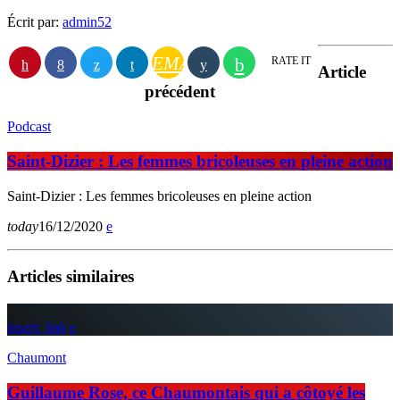
Écrit par:
admin52
EMAIL
RATE IT
Article
précédent
Podcast
Saint-Dizier : Les femmes bricoleuses en pleine action
Saint-Dizier : Les femmes bricoleuses en pleine action
today
16/12/2020
Articles similaires
insert_link
Chaumont
Guillaume Rose, ce Chaumontais qui a côtoyé les