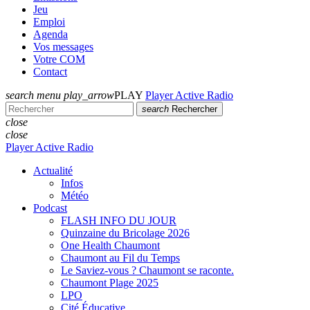
Jeu
Emploi
Agenda
Vos messages
Votre COM
Contact
search
menu
play_arrow
PLAY
Player Active Radio
search
Rechercher
close
close
Player Active Radio
Actualité
Infos
Météo
Podcast
FLASH INFO DU JOUR
Quinzaine du Bricolage 2026
One Health Chaumont
Chaumont au Fil du Temps
Le Saviez-vous ? Chaumont se raconte.
Chaumont Plage 2025
LPO
Cité Éducative