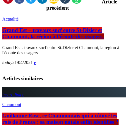
Article
précédent
Actualité
Grand Est – travaux sncf entre St-Dizier et
Chaumont, la région à l’écoute des usagers.
Grand Est - travaux sncf entre St-Dizier et Chaumont, la région à
l'écoute des usagers
today
21/04/2021
Articles similaires
insert_link
Chaumont
Guillaume Rose, ce Chaumontais qui a côtoyé les
rois de France : sa maison natale enfin identifiée ?