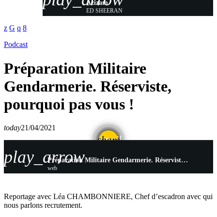
Azizam
ED SHEERAN
Podcast
Préparation Militaire
Gendarmerie. Réserviste,
pourquoi pas vous !
today
21/04/2021
email
share
play_arrow
Préparation Militaire Gendarmerie. Réserviste, pourquoi pas vous !
web
Reportage avec Léa CHAMBONNIERE, Chef d’escadron avec qui
nous parlons recrutement.