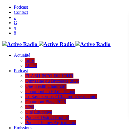
Podcast
Contact
Actualité
Infos
Météo
Podcast
FLASH INFO DU JOUR
Quinzaine du Bricolage 2026
One Health Chaumont
Chaumont au Fil du Temps
Le Saviez-vous ? Chaumont se raconte.
Chaumont Plage 2025
LPO
Cité Éducative
Podcast District Foot 52
Podcast Jeunes Agriculteurs
Emissions