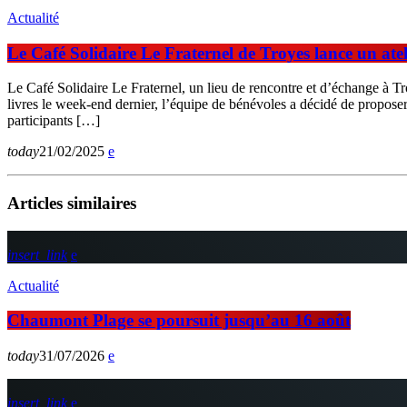
Actualité
Le Café Solidaire Le Fraternel de Troyes lance un ate
Le Café Solidaire Le Fraternel, un lieu de rencontre et d’échange à Troy
livres le week-end dernier, l’équipe de bénévoles a décidé de proposer u
participants […]
today
21/02/2025
Articles similaires
insert_link
Actualité
Chaumont Plage se poursuit jusqu’au 16 août
today
31/07/2026
insert_link