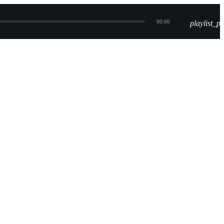
00:00
playlist_pl