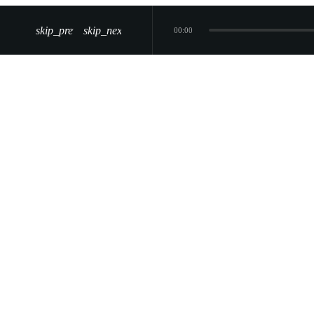
skip_previous
skip_next
00:00