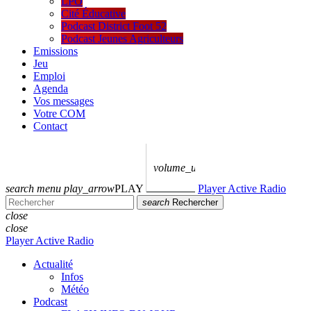
LPO
Cité Éducative
Podcast District Foot 52
Podcast Jeunes Agriculteurs
Emissions
Jeu
Emploi
Agenda
Vos messages
Votre COM
Contact
volume_up
search
menu
play_arrow
PLAY
Player Active Radio
search
Rechercher
close
close
Player Active Radio
Actualité
Infos
Météo
Podcast