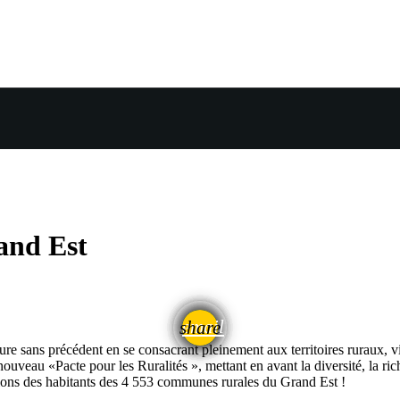
rand Est
email
share
e sans précédent en se consacrant pleinement aux territoires ruraux, vi
nouveau «Pacte pour les Ruralités », mettant en avant la diversité, la rich
ations des habitants des 4 553 communes rurales du Grand Est !