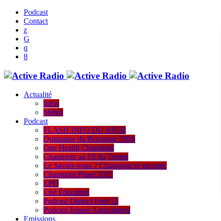
Podcast
Contact
Actualité
Infos
Météo
Podcast
FLASH INFO DU JOUR
Quinzaine du Bricolage 2026
One Health Chaumont
Chaumont au Fil du Temps
Le Saviez-vous ? Chaumont se raconte.
Chaumont Plage 2025
LPO
Cité Éducative
Podcast District Foot 52
Podcast Jeunes Agriculteurs
Emissions