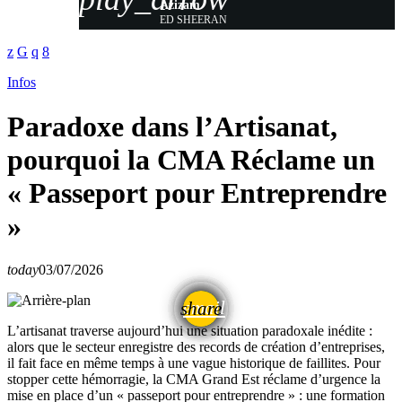
Azizam
ED SHEERAN
Infos
Paradoxe dans l’Artisanat,
pourquoi la CMA Réclame un
« Passeport pour Entreprendre
»
today
03/07/2026
email
share
L’artisanat traverse aujourd’hui une situation paradoxale inédite :
alors que le secteur enregistre des records de création d’entreprises,
il fait face en même temps à une vague historique de faillites. Pour
stopper cette hémorragie, la CMA Grand Est réclame d’urgence la
mise en place d’un « passeport pour entreprendre » : une formation