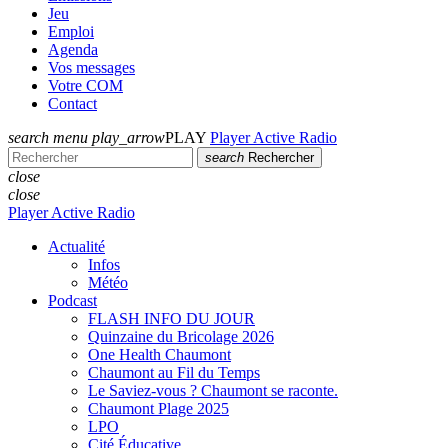
Jeu
Emploi
Agenda
Vos messages
Votre COM
Contact
search
menu
play_arrow
PLAY
Player Active Radio
search
Rechercher
close
close
Player Active Radio
Actualité
Infos
Météo
Podcast
FLASH INFO DU JOUR
Quinzaine du Bricolage 2026
One Health Chaumont
Chaumont au Fil du Temps
Le Saviez-vous ? Chaumont se raconte.
Chaumont Plage 2025
LPO
Cité Éducative