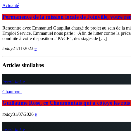
Actualité
Permanence de la mission locale de Joinville, votre r
Rencontre avec Emmanuel Gaupillat chargé de projet au sein de la miss
Emploi Service. Emmanuel nous parle : -Afin de lutter contre la précar
conduite à votre disposition -"PACE", des stages de […]
today
21/11/2023
Articles similaires
insert_link
Chaumont
Guillaume Rose, ce Chaumontais qui a côtoyé les rois d
today
31/07/2026
insert_link