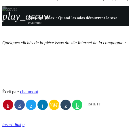
play_arrow
Nouveau Relax : Quand les ados découvrent le sexe
chaumont
Quelques clichés de la pièce issus du site Internet de la compagnie :
Écrit par:
chaumont
EMAIL
RATE IT
insert_link