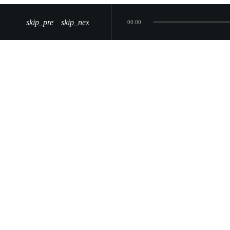
skip_previous
skip_next
00:00