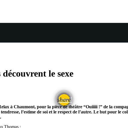
 découvrent le sexe
email
share
x à Chaumont, pour la pièce de théâtre “Ouiiiii !” de la compagn
 tendresse, l’estime de soi et le respect de l’autre. Le but pour le co
.
ugo Thomas :