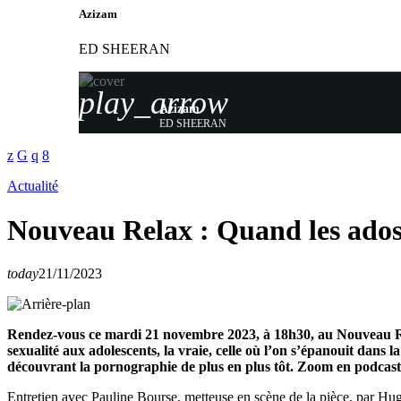
Azizam
ED SHEERAN
play_arrow
Azizam
ED SHEERAN
Actualité
Nouveau Relax : Quand les ados
today
21/11/2023
Rendez-vous ce mardi 21 novembre 2023, à 18h30, au Nouveau Rela
sexualité aux adolescents, la vraie, celle où l’on s’épanouit dans la
découvrant la pornographie de plus en plus tôt. Zoom en podcast
Entretien avec Pauline Bourse, metteuse en scène de la pièce, par H