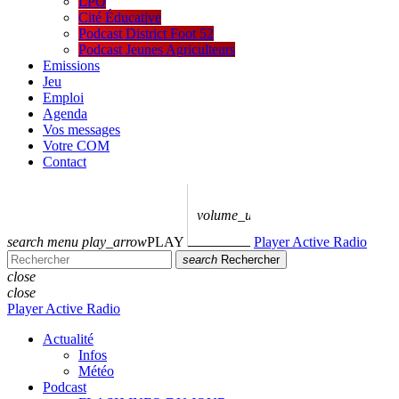
LPO
Cité Éducative
Podcast District Foot 52
Podcast Jeunes Agriculteurs
Emissions
Jeu
Emploi
Agenda
Vos messages
Votre COM
Contact
volume_up
search
menu
play_arrow
PLAY
Player Active Radio
search
Rechercher
close
close
Player Active Radio
Actualité
Infos
Météo
Podcast