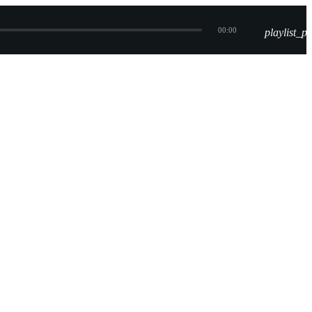
00:00
playlist_pl