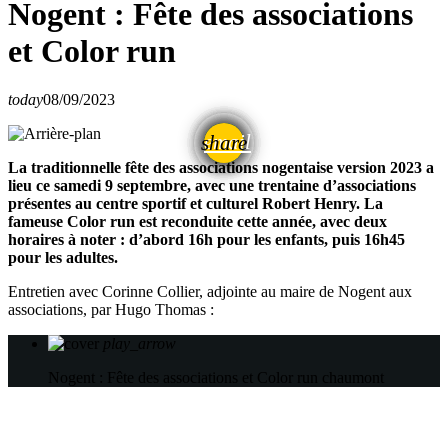
Nogent : Fête des associations
et Color run
today
08/09/2023
email
share
La traditionnelle fête des associations nogentaise version 2023 a
lieu ce samedi 9 septembre, avec une trentaine d’associations
présentes au centre sportif et culturel Robert Henry. La
fameuse Color run est reconduite cette année, avec deux
horaires à noter : d’abord 16h pour les enfants, puis 16h45
pour les adultes.
Entretien avec Corinne Collier, adjointe au maire de Nogent aux
associations, par Hugo Thomas :
play_arrow
Nogent : Fête des associations et Color run
chaumont