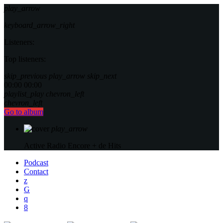
play_arrow
keyboard_arrow_right
Listeners:
Top listeners:
skip_previous
play_arrow
skip_next
00:00
00:00
playlist_play
chevron_left
chevron_left
Go to album
play_arrow
Active Radio
Encore + de Hits
Podcast
Contact