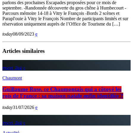
parlons des prochaines Escapades proposées pour ce mois de
septembre. -Randonnée découverte du gros chêne à Humbecourt -
Parcours mémoire 14-18 à Vitry le François -Bords 2 scènes et
Parapl'ouie à Vitry le François Nombre de participants limités et sur
réservation uniquement auprès de l’Office de Tourisme du […]
today
08/09/2023
Articles similaires
insert_link
Chaumont
Guillaume Rose, ce Chaumontais qui a côtoyé les
rois de France : sa maison natale enfin identifiée ?
today
31/07/2026
insert_link
Actualité