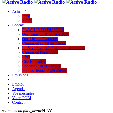
Actualité
Infos
Météo
Podcast
FLASH INFO DU JOUR
Quinzaine du Bricolage 2026
One Health Chaumont
Chaumont au Fil du Temps
Le Saviez-vous ? Chaumont se raconte.
Chaumont Plage 2025
LPO
Cité Éducative
Podcast District Foot 52
Podcast Jeunes Agriculteurs
Emissions
Jeu
Emploi
Agenda
Vos messages
Votre COM
Contact
search
menu
play_arrow
PLAY