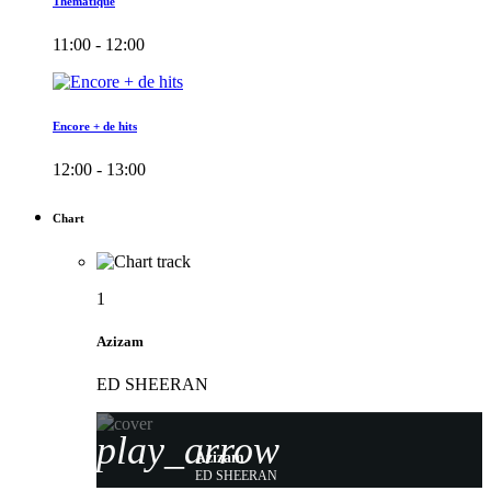
Thématique
11:00 - 12:00
Encore + de hits
12:00 - 13:00
Chart
1
Azizam
ED SHEERAN
play_arrow
Azizam
ED SHEERAN