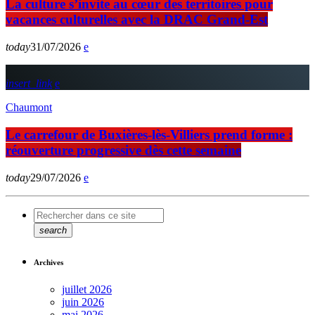
La culture s’invite au cœur des territoires pour
vacances culturelles avec la DRAC Grand-Est
today
31/07/2026
insert_link
Chaumont
Le carrefour de Buxières-lès-Villiers prend forme :
réouverture progressive dès cette semaine
today
29/07/2026
search
Archives
juillet 2026
juin 2026
mai 2026