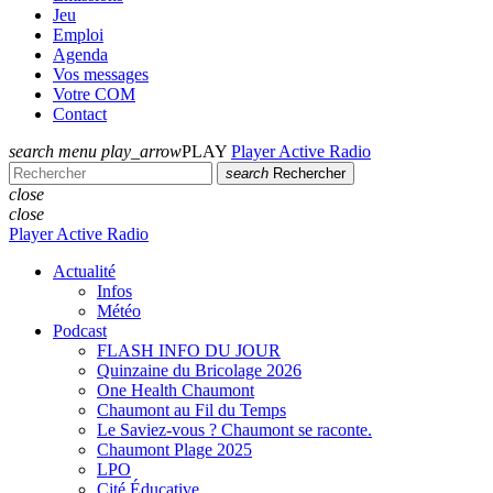
Jeu
Emploi
Agenda
Vos messages
Votre COM
Contact
search
menu
play_arrow
PLAY
Player Active Radio
search
Rechercher
close
close
Player Active Radio
Actualité
Infos
Météo
Podcast
FLASH INFO DU JOUR
Quinzaine du Bricolage 2026
One Health Chaumont
Chaumont au Fil du Temps
Le Saviez-vous ? Chaumont se raconte.
Chaumont Plage 2025
LPO
Cité Éducative