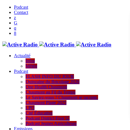
Podcast
Contact
Actualité
Infos
Météo
Podcast
FLASH INFO DU JOUR
Quinzaine du Bricolage 2026
One Health Chaumont
Chaumont au Fil du Temps
Le Saviez-vous ? Chaumont se raconte.
Chaumont Plage 2025
LPO
Cité Éducative
Podcast District Foot 52
Podcast Jeunes Agriculteurs
Emissions