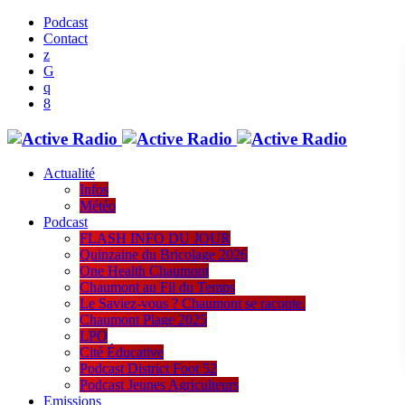
Podcast
Contact
Actualité
Infos
Météo
Podcast
FLASH INFO DU JOUR
Quinzaine du Bricolage 2026
One Health Chaumont
Chaumont au Fil du Temps
Le Saviez-vous ? Chaumont se raconte.
Chaumont Plage 2025
LPO
Cité Éducative
Podcast District Foot 52
Podcast Jeunes Agriculteurs
Emissions