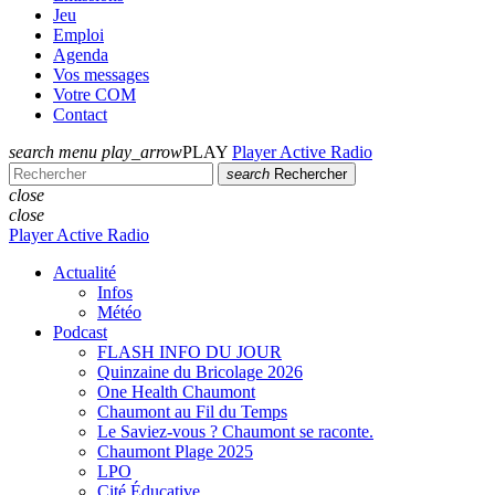
Jeu
Emploi
Agenda
Vos messages
Votre COM
Contact
search
menu
play_arrow
PLAY
Player Active Radio
search
Rechercher
close
close
Player Active Radio
Actualité
Infos
Météo
Podcast
FLASH INFO DU JOUR
Quinzaine du Bricolage 2026
One Health Chaumont
Chaumont au Fil du Temps
Le Saviez-vous ? Chaumont se raconte.
Chaumont Plage 2025
LPO
Cité Éducative