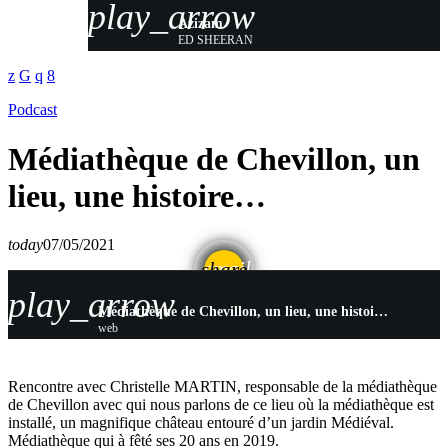
play_arrow
Azizam
ED SHEERAN
Podcast
Médiathèque de Chevillon, un
lieu, une histoire…
today
07/05/2021
email
share
play_arrow
Médiathèque de Chevillon, un lieu, une histoire…
web
Rencontre avec Christelle MARTIN, responsable de la médiathèque
de Chevillon avec qui nous parlons de ce lieu où la médiathèque est
installé, un magnifique château entouré d’un jardin Médiéval.
Médiathèque qui à fêté ses 20 ans en 2019.