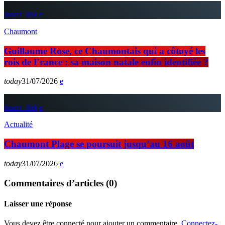
insert_link
Chaumont
Guillaume Rose, ce Chaumontais qui a côtoyé les
rois de France : sa maison natale enfin identifiée ?
today
31/07/2026
insert_link
Actualité
Chaumont Plage se poursuit jusqu’au 16 août
today
31/07/2026
Commentaires d’articles (0)
Laisser une réponse
Vous devez être connecté pour ajouter un commentaire.
Connectez-