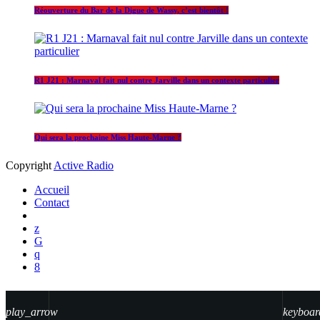
Réouverture du Bar de la Digue de Wassy, c’est bientôt !
R1 J21 : Marnaval fait nul contre Jarville dans un contexte particulier
Qui sera la prochaine Miss Haute-Marne ?
Copyright
Active Radio
Accueil
Contact
play_arrow
keyboar