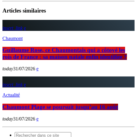
Articles similaires
insert_link
Chaumont
Guillaume Rose, ce Chaumontais qui a côtoyé les
rois de France : sa maison natale enfin identifiée ?
today
31/07/2026
insert_link
Actualité
Chaumont Plage se poursuit jusqu’au 16 août
today
31/07/2026