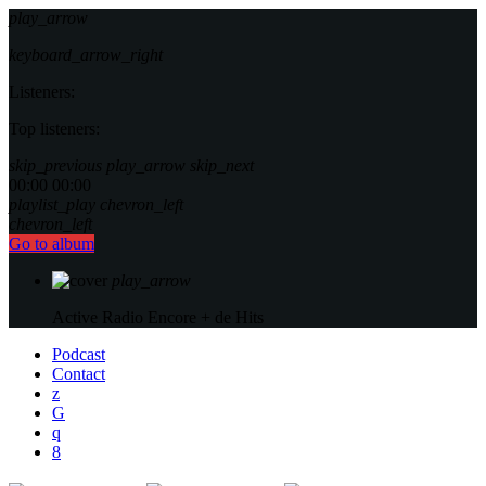
play_arrow
keyboard_arrow_right
Listeners:
Top listeners:
skip_previous
play_arrow
skip_next
00:00
00:00
playlist_play
chevron_left
chevron_left
Go to album
play_arrow
Active Radio
Encore + de Hits
Podcast
Contact