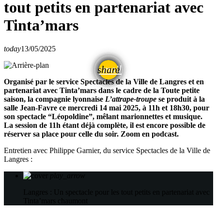
tout petits en partenariat avec
Tinta’mars
today
13/05/2025
email
share
Organisé par le service Spectacles de la Ville de Langres et en
partenariat avec Tinta’mars dans le cadre de la Toute petite
saison, la compagnie lyonnaise
L’attrape-troupe
se produit à la
salle Jean-Favre ce mercredi 14 mai 2025, à 11h et 18h30, pour
son spectacle “Léopoldine”, mêlant marionnettes et musique.
La session de 11h étant déjà complète, il est encore possible de
réserver sa place pour celle du soir. Zoom en podcast.
Entretien avec Philippe Garnier, du service Spectacles de la Ville de
Langres :
play_arrow
Langres : Un spectacle pour les tout petits en partenariat avec
Tinta’mars
chaumont