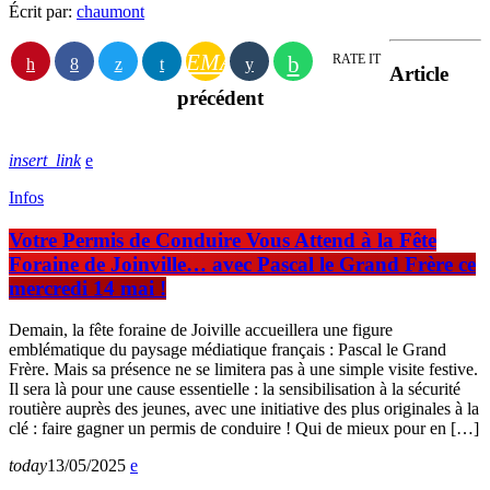
Écrit par:
chaumont
EMAIL
RATE IT
Article
précédent
insert_link
Infos
Votre Permis de Conduire Vous Attend à la Fête
Foraine de Joinville… avec Pascal le Grand Frère ce
mercredi 14 mai !
Demain, la fête foraine de Joiville accueillera une figure
emblématique du paysage médiatique français : Pascal le Grand
Frère. Mais sa présence ne se limitera pas à une simple visite festive.
Il sera là pour une cause essentielle : la sensibilisation à la sécurité
routière auprès des jeunes, avec une initiative des plus originales à la
clé : faire gagner un permis de conduire ! Qui de mieux pour en […]
today
13/05/2025