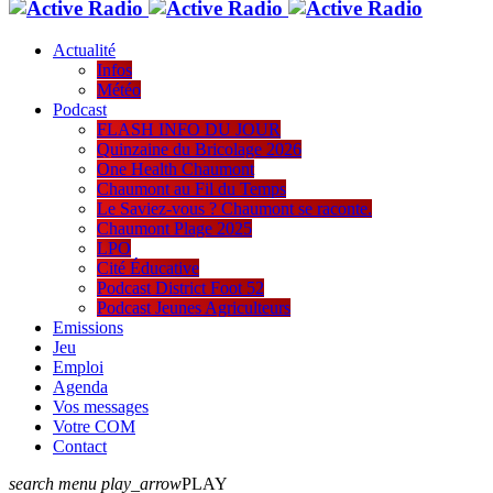
Actualité
Infos
Météo
Podcast
FLASH INFO DU JOUR
Quinzaine du Bricolage 2026
One Health Chaumont
Chaumont au Fil du Temps
Le Saviez-vous ? Chaumont se raconte.
Chaumont Plage 2025
LPO
Cité Éducative
Podcast District Foot 52
Podcast Jeunes Agriculteurs
Emissions
Jeu
Emploi
Agenda
Vos messages
Votre COM
Contact
search
menu
play_arrow
PLAY