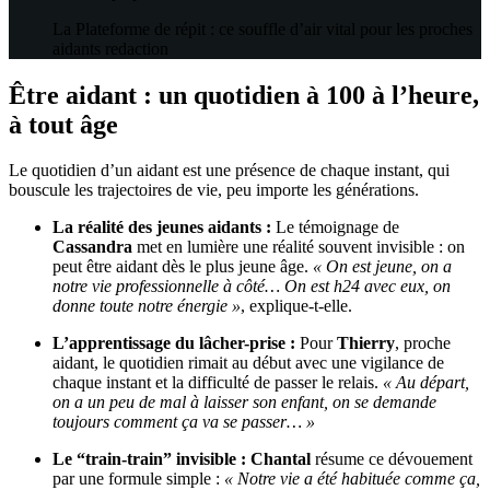
La Plateforme de répit : ce souffle d’air vital pour les proches
aidants
redaction
Être aidant : un quotidien à 100 à l’heure,
à tout âge
Le quotidien d’un aidant est une présence de chaque instant, qui
bouscule les trajectoires de vie, peu importe les générations.
La réalité des jeunes aidants :
Le témoignage de
Cassandra
met en lumière une réalité souvent invisible : on
peut être aidant dès le plus jeune âge.
« On est jeune, on a
notre vie professionnelle à côté… On est h24 avec eux, on
donne toute notre énergie »
, explique-t-elle.
L’apprentissage du lâcher-prise :
Pour
Thierry
, proche
aidant, le quotidien rimait au début avec une vigilance de
chaque instant et la difficulté de passer le relais.
« Au départ,
on a un peu de mal à laisser son enfant, on se demande
toujours comment ça va se passer… »
Le “train-train” invisible :
Chantal
résume ce dévouement
par une formule simple :
« Notre vie a été habituée comme ça,