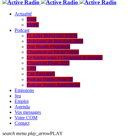
Actualité
Infos
Météo
Podcast
FLASH INFO DU JOUR
Quinzaine du Bricolage 2026
One Health Chaumont
Chaumont au Fil du Temps
Le Saviez-vous ? Chaumont se raconte.
Chaumont Plage 2025
LPO
Cité Éducative
Podcast District Foot 52
Podcast Jeunes Agriculteurs
Emissions
Jeu
Emploi
Agenda
Vos messages
Votre COM
Contact
search
menu
play_arrow
PLAY