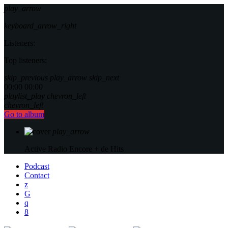
play_arrow
keyboard_arrow_right
Listeners:
Top listeners:
skip_previous
play_arrow
skip_next
00:00
00:00
playlist_play
chevron_left
chevron_left
Go to album
play_arrow
Active Radio
Encore + de Hits
Podcast
Contact