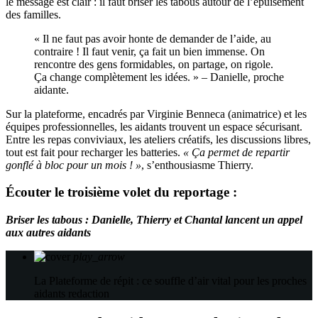
le message est clair : il faut briser les tabous autour de l’épuisement
des familles.
« Il ne faut pas avoir honte de demander de l’aide, au
contraire ! Il faut venir, ça fait un bien immense. On
rencontre des gens formidables, on partage, on rigole.
Ça change complètement les idées. » – Danielle, proche
aidante.
Sur la plateforme, encadrés par Virginie Benneca (animatrice) et les
équipes professionnelles, les aidants trouvent un espace sécurisant.
Entre les repas conviviaux, les ateliers créatifs, les discussions libres,
tout est fait pour recharger les batteries.
« Ça permet de repartir
gonflé à bloc pour un mois ! »
, s’enthousiasme Thierry.
Écouter le troisième volet du reportage :
Briser les tabous : Danielle, Thierry et Chantal lancent un appel
aux autres aidants
play_arrow
La Plateforme de répit : ce souffle d’air vital pour les proches
aidants
redaction