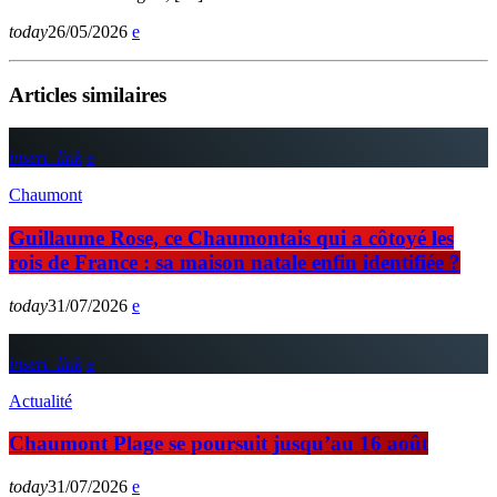
today
26/05/2026
Articles similaires
insert_link
Chaumont
Guillaume Rose, ce Chaumontais qui a côtoyé les
rois de France : sa maison natale enfin identifiée ?
today
31/07/2026
insert_link
Actualité
Chaumont Plage se poursuit jusqu’au 16 août
today
31/07/2026