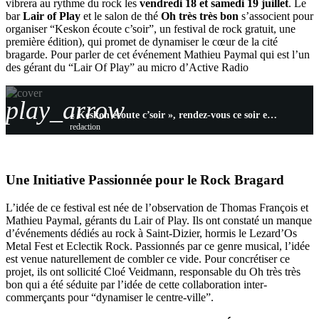
vibrera au rythme du rock les
vendredi 18 et samedi 19 juillet
. Le
bar
Lair of Play
et le salon de thé
Oh très très bon
s’associent pour
organiser “Keskon écoute c’soir”, un festival de rock gratuit, une
première édition), qui promet de dynamiser le cœur de la cité
bragarde. Pour parler de cet événement Mathieu Paymal qui est l’un
des gérant du “Lair Of Play” au micro d’Active Radio
play_arrow
« Keskon écoute c’soir », rendez-vous ce soir et demain à Saint-Dizier
redaction
Une Initiative Passionnée pour le Rock Bragard
L’idée de ce festival est née de l’observation de Thomas François et
Mathieu Paymal, gérants du Lair of Play. Ils ont constaté un manque
d’événements dédiés au rock à Saint-Dizier, hormis le Lezard’Os
Metal Fest et Eclectik Rock. Passionnés par ce genre musical, l’idée
est venue naturellement de combler ce vide. Pour concrétiser ce
projet, ils ont sollicité Cloé Veidmann, responsable du Oh très très
bon qui a été séduite par l’idée de cette collaboration inter-
commerçants pour “dynamiser le centre-ville”.