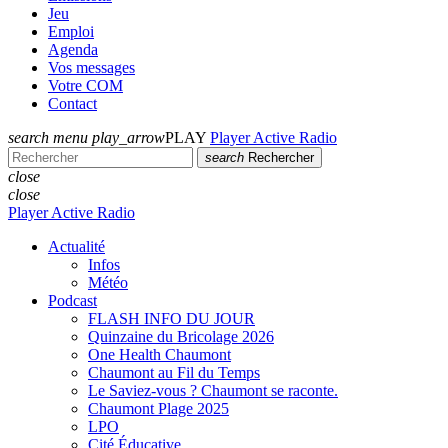
Jeu
Emploi
Agenda
Vos messages
Votre COM
Contact
search
menu
play_arrow
PLAY
Player Active Radio
search
Rechercher
close
close
Player Active Radio
Actualité
Infos
Météo
Podcast
FLASH INFO DU JOUR
Quinzaine du Bricolage 2026
One Health Chaumont
Chaumont au Fil du Temps
Le Saviez-vous ? Chaumont se raconte.
Chaumont Plage 2025
LPO
Cité Éducative