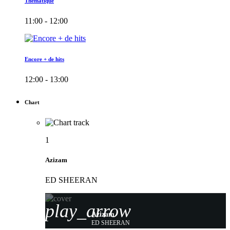
Thématique
11:00 - 12:00
Encore + de hits
12:00 - 13:00
Chart
1
Azizam
ED SHEERAN
play_arrow
Azizam
ED SHEERAN