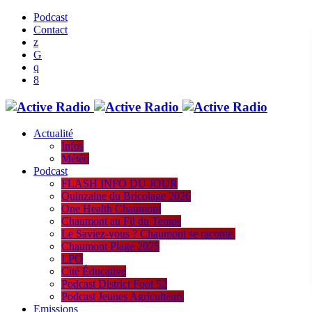
Podcast
Contact
Actualité
Infos
Météo
Podcast
FLASH INFO DU JOUR
Quinzaine du Bricolage 2026
One Health Chaumont
Chaumont au Fil du Temps
Le Saviez-vous ? Chaumont se raconte.
Chaumont Plage 2025
LPO
Cité Éducative
Podcast District Foot 52
Podcast Jeunes Agriculteurs
Emissions