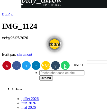
Azizam
ED SHEERAN
IMG_1124
today
26/05/2026
email
share
Écrit par:
chaumont
EMAIL
RATE IT
search
Archives
juillet 2026
juin 2026
mai 2026