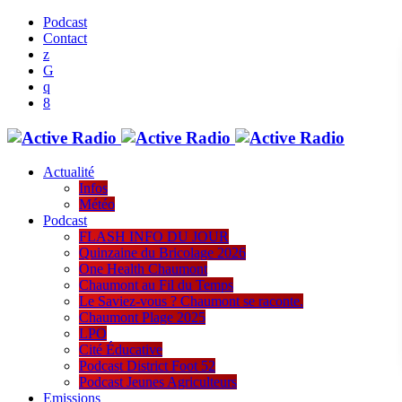
Podcast
Contact
Actualité
Infos
Météo
Podcast
FLASH INFO DU JOUR
Quinzaine du Bricolage 2026
One Health Chaumont
Chaumont au Fil du Temps
Le Saviez-vous ? Chaumont se raconte.
Chaumont Plage 2025
LPO
Cité Éducative
Podcast District Foot 52
Podcast Jeunes Agriculteurs
Emissions