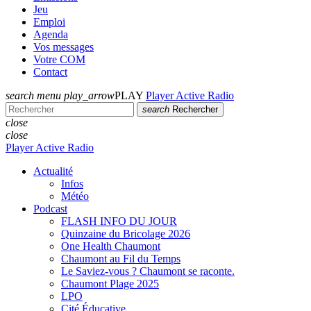
Jeu
Emploi
Agenda
Vos messages
Votre COM
Contact
search
menu
play_arrow
PLAY
Player Active Radio
search
Rechercher
close
close
Player Active Radio
Actualité
Infos
Météo
Podcast
FLASH INFO DU JOUR
Quinzaine du Bricolage 2026
One Health Chaumont
Chaumont au Fil du Temps
Le Saviez-vous ? Chaumont se raconte.
Chaumont Plage 2025
LPO
Cité Éducative