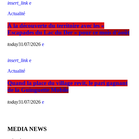
insert_link
Actualité
À la découverte du territoire avec les «
Escapades du Lac du Der » pour ce mois d’août
today
31/07/2026
insert_link
Actualité
Quand la place du village revit, le pari gagnant
de la Guinguette Mobile
today
31/07/2026
MEDIA NEWS