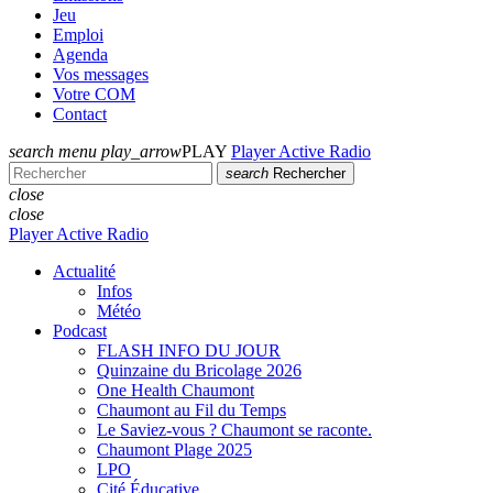
Jeu
Emploi
Agenda
Vos messages
Votre COM
Contact
search
menu
play_arrow
PLAY
Player Active Radio
search
Rechercher
close
close
Player Active Radio
Actualité
Infos
Météo
Podcast
FLASH INFO DU JOUR
Quinzaine du Bricolage 2026
One Health Chaumont
Chaumont au Fil du Temps
Le Saviez-vous ? Chaumont se raconte.
Chaumont Plage 2025
LPO
Cité Éducative