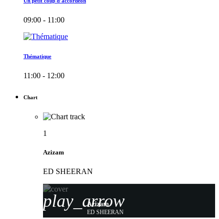
Un petit coup d’accordéon
09:00 - 11:00
Thématique
11:00 - 12:00
Chart
1
Azizam
ED SHEERAN
play_arrow
Azizam
ED SHEERAN