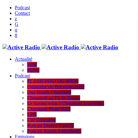
Podcast
Contact
Actualité
Infos
Météo
Podcast
FLASH INFO DU JOUR
Quinzaine du Bricolage 2026
One Health Chaumont
Chaumont au Fil du Temps
Le Saviez-vous ? Chaumont se raconte.
Chaumont Plage 2025
LPO
Cité Éducative
Podcast District Foot 52
Podcast Jeunes Agriculteurs
Emissions