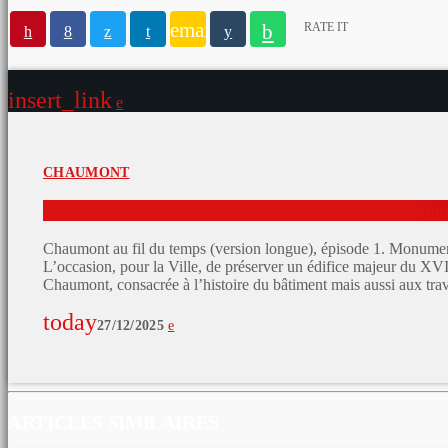
email
RATE IT
insert_link
CHAUMONT
L’Hôtel de Ville de Chaumont en pleine restauration
Chaumont au fil du temps (version longue), épisode 1. Monument 
L’occasion, pour la Ville, de préserver un édifice majeur du XVII
Chaumont, consacrée à l’histoire du bâtiment mais aussi aux tr
today
27/12/2025
ARTICLES SIMILAIRES