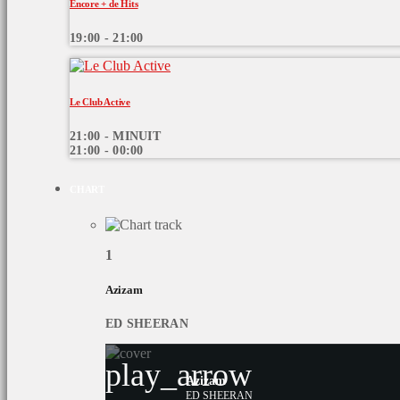
Encore + de Hits
19:00 - 21:00
Le Club Active
21:00 - MINUIT
21:00 - 00:00
CHART
1
Azizam
ED SHEERAN
play_arrow
Azizam
ED SHEERAN