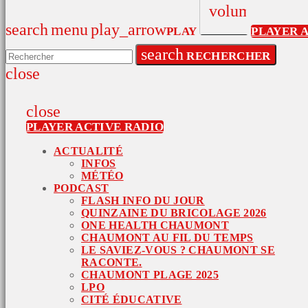
volume_up
search
menu
play_arrow
PLAY
PLAYER 
search
RECHERCHER
close
close
PLAYER ACTIVE RADIO
ACTUALITÉ
INFOS
MÉTÉO
PODCAST
FLASH INFO DU JOUR
QUINZAINE DU BRICOLAGE 2026
ONE HEALTH CHAUMONT
CHAUMONT AU FIL DU TEMPS
LE SAVIEZ-VOUS ? CHAUMONT SE
RACONTE.
CHAUMONT PLAGE 2025
LPO
CITÉ ÉDUCATIVE