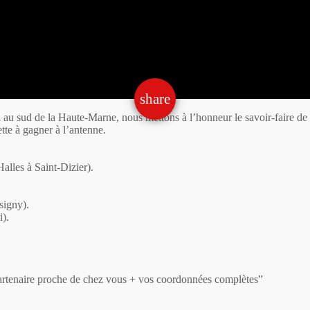
email
share
rd au sud de la Haute-Marne, nous mettons à l’honneur le savoir-faire d
te à gagner à l’antenne.
lles à Saint-Dizier).
signy).
).
 partenaire proche de chez vous + vos coordonnées complètes”