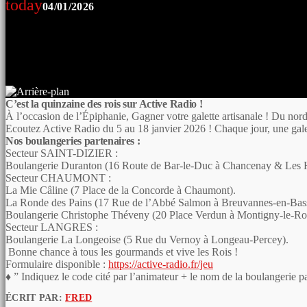
today
04/01/2026
C’est la quinzaine des rois sur Active Radio !
​À l’occasion de l’Épiphanie, Gagner votre galette artisanale ! Du no
Ecoutez Active Radio du 5 au 18 janvier 2026 ! Chaque jour, une galet
Nos boulangeries partenaires :
​Secteur SAINT-DIZIER :
Boulangerie Duranton (16 Route de Bar-le-Duc à Chancenay & Les Ha
​Secteur CHAUMONT :
​La Mie Câline (7 Place de la Concorde à Chaumont).
​La Ronde des Pains (17 Rue de l’Abbé Salmon à Breuvannes-en-Bas
Boulangerie Christophe Théveny (20 Place Verdun à Montigny-le-Roi
​Secteur LANGRES :
Boulangerie La Longeoise (5 Rue du Vernoy à Longeau-Percey).
​ Bonne chance à tous les gourmands et vive les Rois !
Formulaire disponible :
https://active-radio.fr/jeu
♦ ” Indiquez le code cité par l’animateur + le nom de la boulangerie
ÉCRIT PAR:
FRED