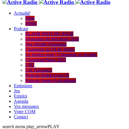
Actualité
Infos
Météo
Podcast
FLASH INFO DU JOUR
Quinzaine du Bricolage 2026
One Health Chaumont
Chaumont au Fil du Temps
Le Saviez-vous ? Chaumont se raconte.
Chaumont Plage 2025
LPO
Cité Éducative
Podcast District Foot 52
Podcast Jeunes Agriculteurs
Emissions
Jeu
Emploi
Agenda
Vos messages
Votre COM
Contact
search
menu
play_arrow
PLAY