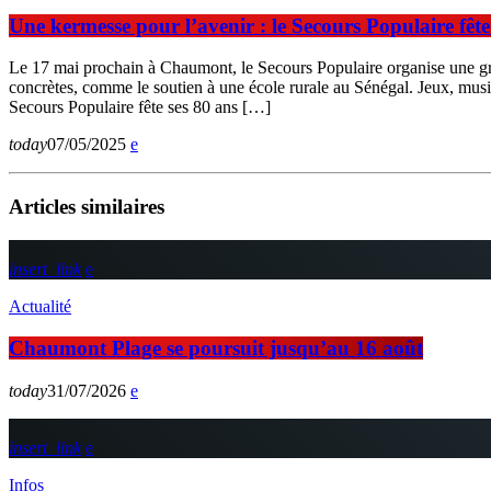
Une kermesse pour l’avenir : le Secours Populaire fête
Le 17 mai prochain à Chaumont, le Secours Populaire organise une gran
concrètes, comme le soutien à une école rurale au Sénégal. Jeux, mus
Secours Populaire fête ses 80 ans […]
today
07/05/2025
Articles similaires
insert_link
Actualité
Chaumont Plage se poursuit jusqu’au 16 août
today
31/07/2026
insert_link
Infos