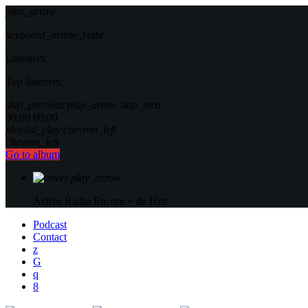
play_arrow
keyboard_arrow_right
Listeners:
Top listeners:
skip_previous
play_arrow
skip_next
00:00
00:00
playlist_play
chevron_left
chevron_left
Go to album
play_arrow
Active Radio
Encore + de Hits
Podcast
Contact