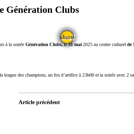
ée Génération Clubs
email
share
r à la soirée
Génération Clubs,
le
31 mai
2025 au centre culturel
de 
la league des champions, un feu d’artifice à 23h00 et la soirée avec 2 s
Article précédent