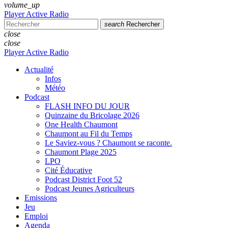
volume_up
Player Active Radio
search
Rechercher
close
close
Player Active Radio
Actualité
Infos
Météo
Podcast
FLASH INFO DU JOUR
Quinzaine du Bricolage 2026
One Health Chaumont
Chaumont au Fil du Temps
Le Saviez-vous ? Chaumont se raconte.
Chaumont Plage 2025
LPO
Cité Éducative
Podcast District Foot 52
Podcast Jeunes Agriculteurs
Emissions
Jeu
Emploi
Agenda