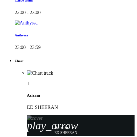
Carpe diems
22:00 - 23:00
Anthyssa
23:00 - 23:59
Chart
1
Azizam
ED SHEERAN
play_arrow
Azizam
ED SHEERAN