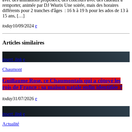
remporter, animée par DJ Wiurix Une soirée, mais des horaires
différents pour 2 tranches d'âges : 16 h à 19 h pour les ados de 13 à
15 ans, […]
today
10/09/2024
Articles similaires
insert_link
Chaumont
Guillaume Rose, ce Chaumontais qui a côtoyé les
rois de France : sa maison natale enfin identifiée ?
today
31/07/2026
insert_link
Actualité