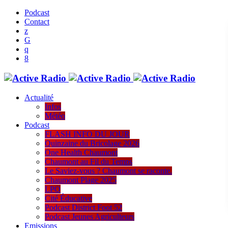
Podcast
Contact
Actualité
Infos
Météo
Podcast
FLASH INFO DU JOUR
Quinzaine du Bricolage 2026
One Health Chaumont
Chaumont au Fil du Temps
Le Saviez-vous ? Chaumont se raconte.
Chaumont Plage 2025
LPO
Cité Éducative
Podcast District Foot 52
Podcast Jeunes Agriculteurs
Emissions