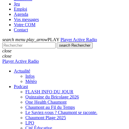
Jeu
Emploi
Agenda
Vos messages
Votre COM
Contact
search
menu
play_arrow
PLAY
Player Active Radio
search
Rechercher
close
close
Player Active Radio
Actualité
Infos
Météo
Podcast
FLASH INFO DU JOUR
Quinzaine du Bricolage 2026
One Health Chaumont
Chaumont au Fil du Temps
Le Saviez-vous ? Chaumont se raconte.
Chaumont Plage 2025
LPO
Cité Éducative