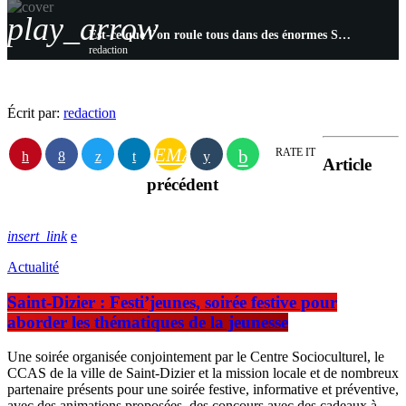
play_arrow
Est-ce que l’on roule tous dans des énormes SUV ? Notre sujet avec Mobilité Club Francec
redaction
Écrit par:
redaction
EMAIL
RATE IT
Article
précédent
insert_link
Actualité
Saint-Dizier : Festi’jeunes, soirée festive pour
aborder les thématiques de la jeunesse
Une soirée organisée conjointement par le Centre Socioculturel, le
CCAS de la ville de Saint-Dizier et la mission locale et de nombreux
partenaire présents pour une soirée festive, informative et préventive,
avec des animations proposées, des concours avec des cadeaux à