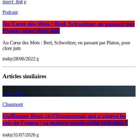
insert_link
Podcast
Au Cœur des Mots : Brel, Schweitzer, en passant par
Platon, pour clore juin
Au Cœur des Mots : Brel, Schweitzer, en passant par Platon, pour
clore juin
today
28/06/2022
Articles similaires
insert_link
Chaumont
Guillaume Rose, ce Chaumontais qui a côtoyé les
rois de France : sa maison natale enfin identifiée ?
today
31/07/2026