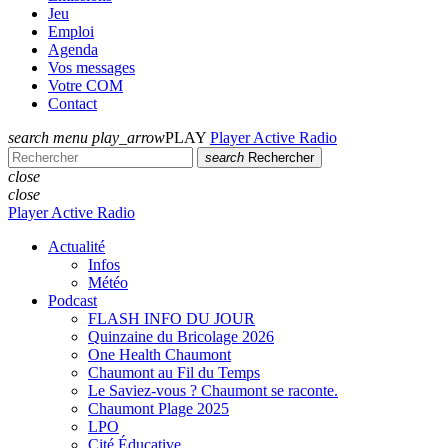
Jeu
Emploi
Agenda
Vos messages
Votre COM
Contact
search
menu
play_arrow
PLAY
Player Active Radio
search
Rechercher
close
close
Player Active Radio
Actualité
Infos
Météo
Podcast
FLASH INFO DU JOUR
Quinzaine du Bricolage 2026
One Health Chaumont
Chaumont au Fil du Temps
Le Saviez-vous ? Chaumont se raconte.
Chaumont Plage 2025
LPO
Cité Éducative