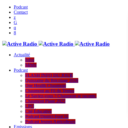
Podcast
Contact
Actualité
Infos
Météo
Podcast
FLASH INFO DU JOUR
Quinzaine du Bricolage 2026
One Health Chaumont
Chaumont au Fil du Temps
Le Saviez-vous ? Chaumont se raconte.
Chaumont Plage 2025
LPO
Cité Éducative
Podcast District Foot 52
Podcast Jeunes Agriculteurs
Emissions