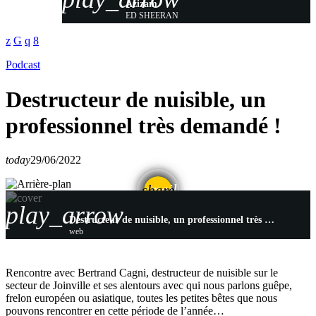
Azizam
ED SHEERAN
Podcast
Destructeur de nuisible, un
professionnel très demandé !
today
29/06/2022
email
share
play_arrow
Destructeur de nuisible, un professionnel très demandé !
web
Rencontre avec Bertrand Cagni, destructeur de nuisible sur le
secteur de Joinville et ses alentours avec qui nous parlons guêpe,
frelon européen ou asiatique, toutes les petites bêtes que nous
pouvons rencontrer en cette période de l’année…