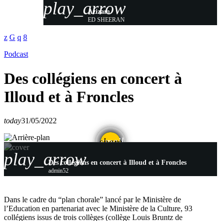
play_arrow
Azizam
ED SHEERAN
Podcast
Des collégiens en concert à
Illoud et à Froncles
today
31/05/2022
email
share
play_arrow
Des collégiens en concert à Illoud et à Froncles
admin52
Dans le cadre du “plan chorale” lancé par le Ministère de
l’Education en partenariat avec le Ministère de la Culture, 93
collégiens issus de trois collèges (collège Louis Bruntz de