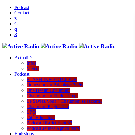
Podcast
Contact
Actualité
Infos
Météo
Podcast
FLASH INFO DU JOUR
Quinzaine du Bricolage 2026
One Health Chaumont
Chaumont au Fil du Temps
Le Saviez-vous ? Chaumont se raconte.
Chaumont Plage 2025
LPO
Cité Éducative
Podcast District Foot 52
Podcast Jeunes Agriculteurs
Emissions