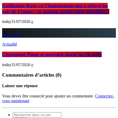
Guillaume Rose, ce Chaumontais qui a côtoyé les
rois de France : sa maison natale enfin identifiée ?
today
31/07/2026
insert_link
Actualité
Chaumont Plage se poursuit jusqu’au 16 août
today
31/07/2026
Commentaires d’articles (0)
Laisser une réponse
Vous devez être connecté pour ajouter un commentaire.
Connectez-
vous maintenant