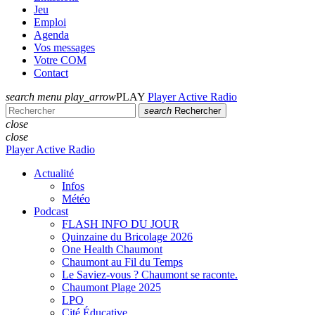
Jeu
Emploi
Agenda
Vos messages
Votre COM
Contact
search
menu
play_arrow
PLAY
Player Active Radio
search
Rechercher
close
close
Player Active Radio
Actualité
Infos
Météo
Podcast
FLASH INFO DU JOUR
Quinzaine du Bricolage 2026
One Health Chaumont
Chaumont au Fil du Temps
Le Saviez-vous ? Chaumont se raconte.
Chaumont Plage 2025
LPO
Cité Éducative